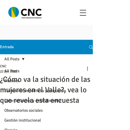
Entrada
All Posts
CNC
All Posts
22 jun 2019
¿Cómo va la situación de las
Metodos
mujeres en el Valle?, vea lo
Evaluación de políticas y programas
que revela esta encuesta
Caracterización y entendimiento
Observatorios sociales
Gestión institucional