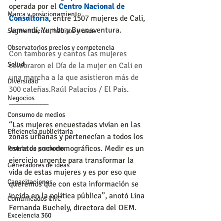
operada por el 
Centro Nacional de 
Marca y posicionamiento
Consultoría
, entre 1507 mujeres de Cali, 
Jamundí, Yumbo y Buenaventura.
Segmentación, hábitos y usos
Observatorios precios y competencia
Con tambores y cantos las mujeres 
Salud
celebraron el Día de la mujer en Cali en 
una marcha a la que asistieron más de 
Diversidad
300 caleñas.Raúl Palacios / El País.
Negocios
__________
Consumo de medios
“Las mujeres encuestadas vivían en las 
Eficiencia publicitaria
zonas urbanas y pertenecían a todos los 
estratos sociodemográficos. Medir es un 
Prueba de producto
ejercicio urgente para transformar la 
Generadores de ideas
vida de estas mujeres y es por eso que 
Capacitaciones
queremos que con esta información se 
incida en la política pública”, anotó Lina 
Comunicados CNC
Fernanda Buchely, directora del OEM.
Excelencia 360