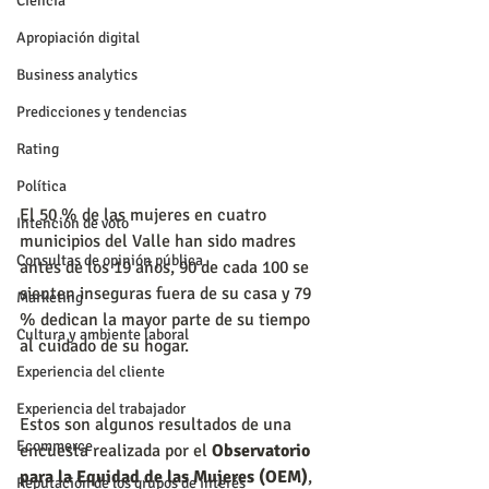
Ciencia
Apropiación digital
Business analytics
Predicciones y tendencias
Rating
Política
El 50 % de las mujeres en cuatro 
Intención de voto
municipios del Valle han sido madres 
Consultas de opinión pública
antes de los 19 años, 90 de cada 100 se 
sienten inseguras fuera de su casa y 79 
Marketing
% dedican la mayor parte de su tiempo 
Cultura y ambiente laboral
al cuidado de su hogar. 
Experiencia del cliente
Experiencia del trabajador
Estos son algunos resultados de una 
Ecommerce
encuesta realizada por el 
Observatorio 
para la Equidad de las Mujeres (OEM)
, 
Reputación de los grupos de interés