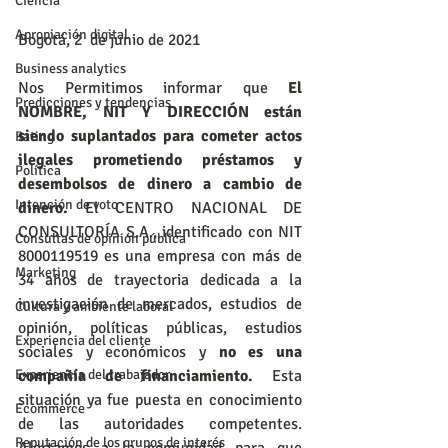
Ciencia
Apropiación digital
Bogotá, 2  de junio de 2021
Business analytics
Nos Permitimos informar que 
El 
Predicciones y tendencias
NOMBRE, NIT Y DIRECCIÓN están 
siendo suplantados para cometer actos 
Rating
ilegales prometiendo préstamos y 
Política
desembolsos de dinero a cambio de 
Intención de voto
dinero. 
El CENTRO NACIONAL DE 
CONSULTORÍA S.A., identificado con NIT 
Consultas de opinión pública
8000119519 es una empresa con más de 
Marketing
34 años de trayectoria dedicada a la 
investigación de mercados, estudios de 
Cultura y ambiente laboral
opinión, políticas públicas, estudios 
Experiencia del cliente
sociales y económicos y 
no es una 
compañía de financiamiento. 
Esta 
Experiencia del trabajador
situación ya fue puesta en conocimiento 
Ecommerce
de las autoridades competentes. 
Reputación de los grupos de interés
Alertamos a la comunidad para que 