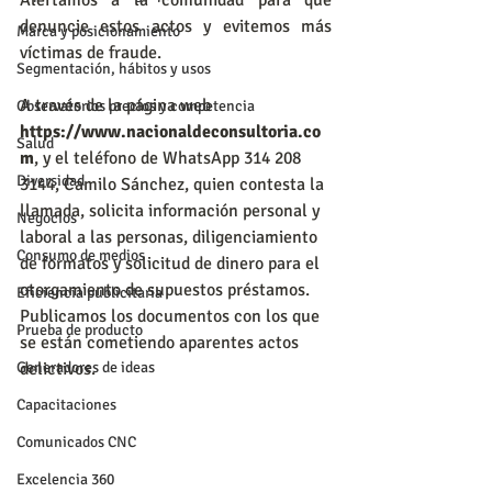
denuncie estos actos y evitemos más 
Marca y posicionamiento
víctimas de fraude.
Segmentación, hábitos y usos
A través de la página web 
Observatorios precios y competencia
https://www.nacionaldeconsultoria.co
Salud
m
, y el teléfono de WhatsApp 314 208 
Diversidad
3144, Camilo Sánchez, quien contesta la 
llamada, solicita información personal y 
Negocios
laboral a las personas, diligenciamiento 
Consumo de medios
de formatos y solicitud de dinero para el 
otorgamiento de supuestos préstamos. 
Eficiencia publicitaria
Publicamos los documentos con los que 
Prueba de producto
se están cometiendo aparentes actos 
delictivos.
Generadores de ideas
Capacitaciones
Comunicados CNC
Excelencia 360