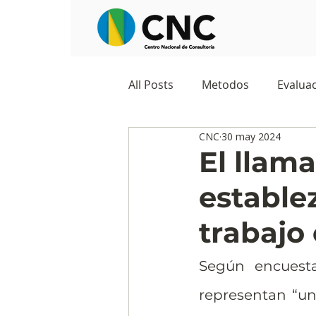
All Posts
Metodos
Evaluac
CNC
30 may 2024
Observatorios sociales
G
El llam
establez
Predicciones y tendencias
trabajo
Marketing
Cultura y ambi
Según encuesta
representan “un
Ecommerce
Reputación d