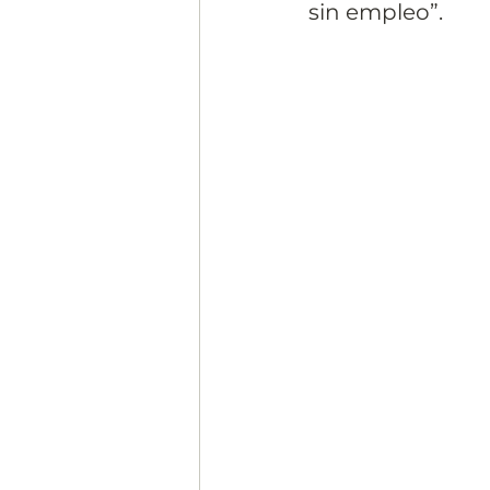
sin empleo”.
Segmentación, hábitos y usos
Negocios
Consumo de m
Generadores de ideas
Ca