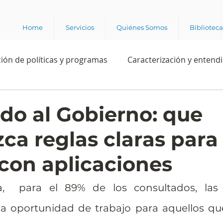
Home
Servicios
Quiénes Somos
Bibliotec
ión de políticas y programas
Caracterización y entend
estión institucional
Ciencia
Apropiación digital
ado al Gobierno: que
ca reglas claras para 
Rating
Política
Intención de voto
Consultas 
 con aplicaciones
ente laboral
Experiencia del cliente
Experiencia de
,  para el 89% de los consultados, las 
a oportunidad de trabajo para aquellos qu
e los grupos de interés
Marca y posicionamiento