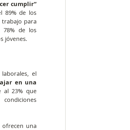
er cumplir” 
l 89% de los 
trabajo para 
 78% de los 
 jóvenes.​
aborales, el 
ajar en una 
e al 23% que 
condiciones 
 ofrecen una 