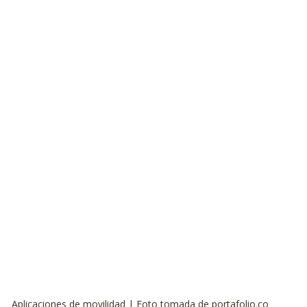
Observatorios precios y competencia
Salud
edios
Eficiencia publicitaria
Prueba de producto
pacitaciones
Aplicaciones de movilidad | Foto tomada de portafolio.co