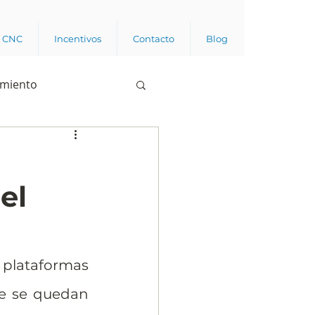
a CNC
Incentivos
Contacto
Blog
imiento
Business analytics
el
de opinión pública
l trabajador
plataformas 
e se quedan 