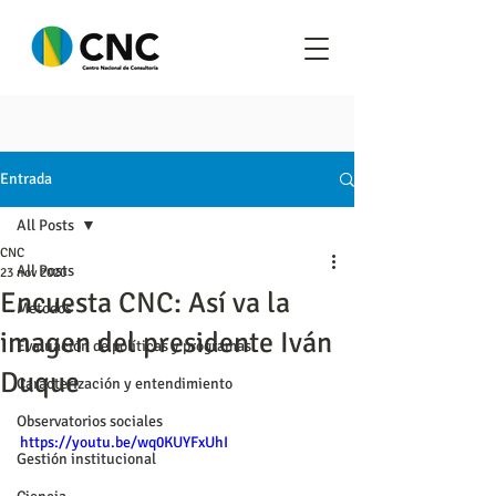
Entrada
All Posts
CNC
All Posts
23 nov 2020
Encuesta CNC: Así va la
Metodos
imagen del presidente Iván
Evaluación de políticas y programas
Duque
Caracterización y entendimiento
Observatorios sociales
https://youtu.be/wq0KUYFxUhI
Gestión institucional