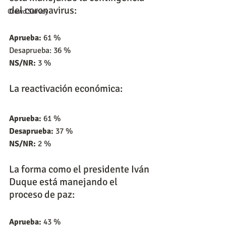
del coronavirus:
Crowd Survey
Aprueba:
 61 %
Desaprueba: 36 %
NS/NR:
 3 %
La reactivación económica:
Aprueba:
 61 %
Desaprueba:
 37 %
NS/NR:
 2 %
La forma como el presidente Iván 
Duque está manejando el 
proceso de paz:
Aprueba:
 43 %