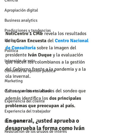
Ciencia
Apropiación digital
Business analytics
Predicciones y tendencias
NotiCentro 1 CM&
 revela los resultados 
de la 
Gran Encuesta
 del 
Centro Nacional 
Rating
de Consultoría
sobre la imagen del 
Política
presidente 
Iván Duque
 y la evaluación 
Intención de voto
que hacen los colombianos a la gestión 
del Gobierno frente a la pandemia y a la 
Consultas de opinión pública
ola invernal.
Marketing
Estos son los resultados del sondeo que 
Cultura y ambiente laboral
además identifica los 
dos principales 
Experiencia del cliente
problemas que preocupan al país.
Experiencia del trabajador
En general, ¿usted aprueba o 
Ecommerce
desaprueba la forma como Iván 
Reputación de los grupos de interés