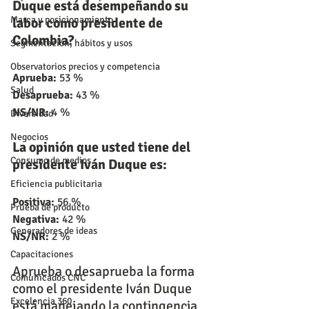
Duque está desempeñando su 
Marca y posicionamiento
labor como presidente de 
Colombia?
Segmentación, hábitos y usos
Observatorios precios y competencia
Aprueba:
 53 %
Salud
Desaprueba:
 43 %
NS/NR:
 4 %
Diversidad
Negocios
La opinión que usted tiene del 
Consumo de medios
presidente Iván Duque es:
Eficiencia publicitaria
Positiva:
 56 %
Prueba de producto
Negativa:
 42 %
Generadores de ideas
NS/NR:
 2 %
Capacitaciones
Aprueba o desaprueba la forma 
Comunicados CNC
como el presidente Iván Duque 
Excelencia 360
está manejando la contingencia 