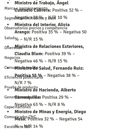
Ministro de Trabajo, Ángel 
Marca y posicionamiento
Custodio Cabrera: 
Positiva 32 % – 
Negativa 58 % – N/R 10 %
Segmentación, hábitos y usos
Ministra del Interior, Alicia 
Observatorios precios y competencia
Arango: 
Positiva 35 % – Negativa 50 
Salud
% – N/R 15 %
Ministra de Relaciones Exteriores, 
Diversidad
Claudia Blum: 
Positiva 39 % – 
Negocios
Negativa 46 % – N/R 15 %
Consumo de medios
Ministro de Salud, Fernando Ruiz: 
Positiva 55 %
 – Negativa 38 % – 
Eficiencia publicitaria
N/R 7 %
Prueba de producto
Ministro de Hacienda, Alberto 
Carrasquilla: 
Positiva 29 % – 
Generadores de ideas
Negativa 63 % – N/R 8 %
Capacitaciones
Ministro de Minas y Energía, Diego 
Comunicados CNC
Mesa: 
Positiva 32 % – Negativa 54 
% – N/R 14 %
Excelencia 360