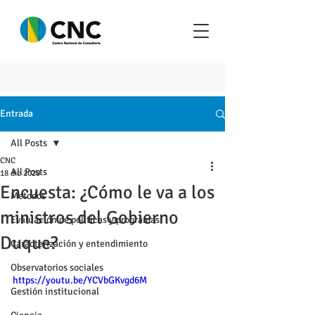
Entrada
All Posts
CNC
All Posts
18 dic 2020
Encuesta: ¿Cómo le va a los
Metodos
ministros del Gobierno
Evaluación de políticas y programas
Duque?
Caracterización y entendimiento
Observatorios sociales
https://youtu.be/YCVbGKvgd6M
Gestión institucional