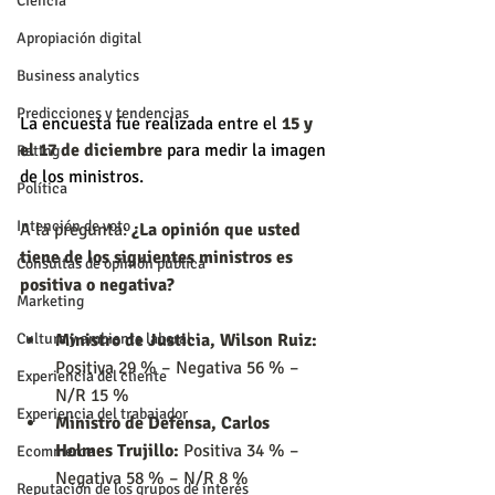
Ciencia
Apropiación digital
Business analytics
Predicciones y tendencias
La encuesta fue realizada entre el 
15 y 
el 17 de diciembre
 para medir la imagen 
Rating
de los ministros.
Política
Intención de voto
A la pregunta: 
¿La opinión que usted 
tiene de los siguientes ministros es 
Consultas de opinión pública
positiva o negativa?
Marketing
Ministro de Justicia, Wilson Ruiz: 
Cultura y ambiente laboral
Positiva 29 % – Negativa 56 % – 
Experiencia del cliente
N/R 15 %
Experiencia del trabajador
Ministro de Defensa, Carlos 
Holmes Trujillo: 
Positiva 34 % – 
Ecommerce
Negativa 58 % – N/R 8 %
Reputación de los grupos de interés