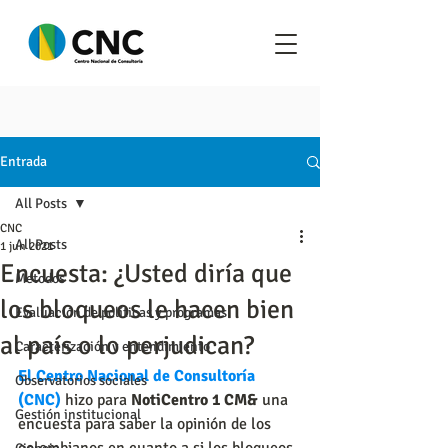
Entrada
All Posts
CNC
All Posts
1 jun 2021
Encuesta: ¿Usted diría que
Metodos
los bloqueos le hacen bien
Evaluación de políticas y programas
al país o lo perjudican?
Caracterización y entendimiento
El Centro Nacional de Consultoría 
Observatorios sociales
(CNC)
hizo para
NotiCentro 1 CM&
 una 
Gestión institucional
encuesta
 para saber la opinión de los 