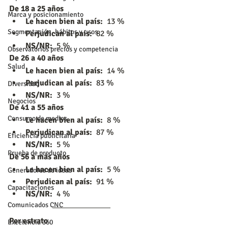
De 18 a 25 años
Marca y posicionamiento
Le hacen bien al país: 
 13 %
Segmentación, hábitos y usos
Perjudican al país: 
 82 %
NS/NR: 
 5 %
Observatorios precios y competencia
De 26 a 40 años
Salud
Le hacen bien al país: 
 14 %
Perjudican al país: 
 83 %
Diversidad
NS/NR: 
 3 %
Negocios
De 41 a 55 años
Consumo de medios
Le hacen bien al país: 
 8 %
Perjudican al país: 
 87 %
Eficiencia publicitaria
NS/NR: 
 5 %
Prueba de producto
De 56 a más años
Le hacen bien al país: 
 5 %
Generadores de ideas
Perjudican al país: 
 91 %
Capacitaciones
NS/NR: 
 4 %
Comunicados CNC
Por estrato
Excelencia 360