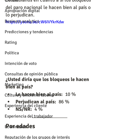
colombianos en cuanto a si los bloqueos 
Ciencia
del paro nacional le hacen bien al país o 
Apropiación digital
lo perjudican.
Business analytics
https://youtu.be/cW6IVYkrKdw
Predicciones y tendencias
Rating
Política
Intención de voto
Consultas de opinión pública
¿Usted diría que los bloqueos le hacen 
Marketing
bien al país?
Le hacen bien al país:
  10 %
Cultura y ambiente laboral
Perjudican al país:
  86 %
Experiencia del cliente
NS/NR:  
4 %
Experiencia del trabajador
Por edades
Ecommerce
Reputación de los grupos de interés