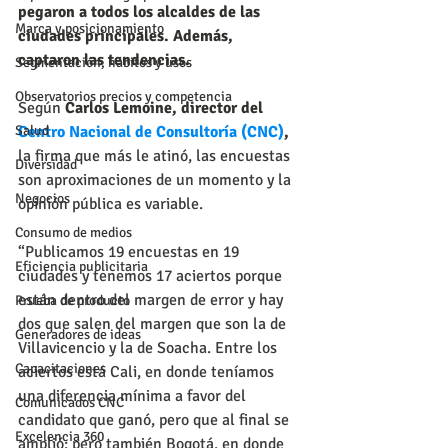
pegaron a todos los alcaldes de las 
Marca y posicionamiento
ciudades principales. Además, 
captaron las tendencias.
Segmentación, hábitos y usos
Observatorios precios y competencia
Según 
Carlos Lemoine, director del 
Salud
Centro Nacional de Consultoría (CNC)
,
la firma que más le atinó, las encuestas 
Diversidad
son aproximaciones de un momento y la 
Negocios
opinión pública es variable.
Consumo de medios
“Publicamos 19 encuestas en 19 
Eficiencia publicitaria
ciudades y tenemos 17 aciertos porque 
están dentro del margen de error y hay 
Prueba de producto
dos que salen del margen que son la de 
Generadores de ideas
Villavicencio y la de Soacha. Entre los 
Capacitaciones
aciertos está Cali, en donde teníamos 
una diferencia mínima a favor del 
Comunicados CNC
candidato que ganó, pero que al final se 
Excelencia 360
amplió; pero también Bogotá, en donde 