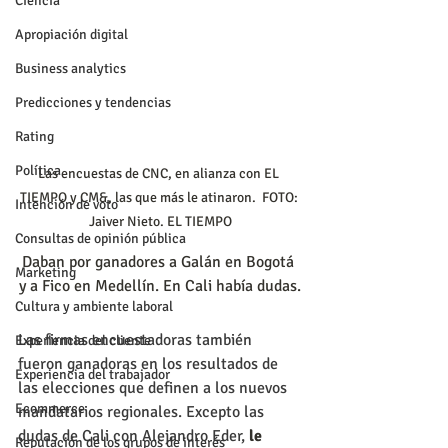
Ciencia
Apropiación digital
Business analytics
Predicciones y tendencias
Rating
Política
Las encuestas de CNC, en alianza con EL 
TIEMPO y CM&, las que más le atinaron.  FOTO: 
Intención de voto
Jaiver Nieto. EL TIEMPO
Consultas de opinión pública
Daban por ganadores a Galán en Bogotá 
Marketing
y a Fico en Medellín. En Cali había dudas.
Cultura y ambiente laboral
Las firmas encuestadoras también 
Experiencia del cliente
fueron ganadoras en los resultados de 
Experiencia del trabajador
las elecciones que definen a los nuevos 
Ecommerce
mandatarios regionales. Excepto las 
dudas de Cali con Alejandro Eder, 
le 
Reputación de los grupos de interés