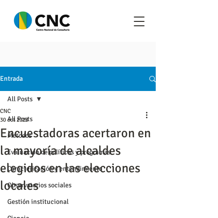
Entrada
All Posts
CNC
All Posts
30 oct 2023
Encuestadoras acertaron en
Metodos
la mayoría de alcaldes
Evaluación de políticas y programas
elegidos en las elecciones
Caracterización y entendimiento
locales
Observatorios sociales
Gestión institucional