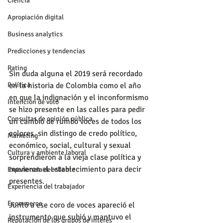
Ciencia
Apropiación digital
Business analytics
Predicciones y tendencias
Rating
Sin duda alguna el 2019 será recordado 
en la historia de Colombia como el año 
Política
en que la indignación y el inconformismo 
Intención de voto
se hizo presente en las calles para pedir 
Consultas de opinión pública
un cambio de rumbo voces de todos los 
colores, sin distingo de credo político, 
Marketing
económico, social, cultural y sexual 
Cultura y ambiente laboral
sorprendieron a la vieja clase política y 
movieron el establecimiento para decir 
Experiencia del cliente
presentes.
Experiencia del trabajador
Ecommerce
Junto a ese coro de voces apareció el 
instrumento que subió y mantuvo el 
Reputación de los grupos de interés