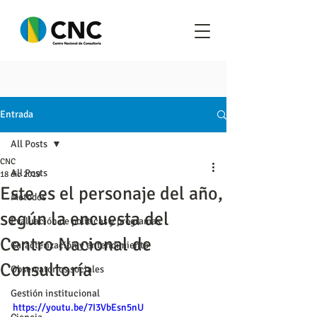
Entrada
All Posts
CNC
All Posts
18 dic 2019
Este es el personaje del año,
Metodos
según la encuesta del
Evaluación de políticas y programas
Centro Nacional de
Caracterización y entendimiento
Consultoría
Observatorios sociales
Gestión institucional
https://youtu.be/7I3VbEsn5nU