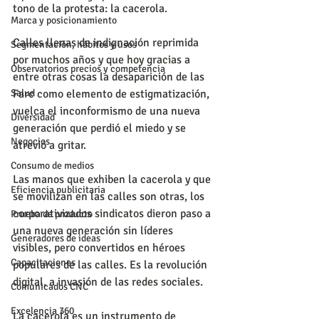
tono de la protesta: la cacerola.
Marca y posicionamiento
Calles llenas de indignación reprimida 
Segmentación, hábitos y usos
por muchos años y que hoy gracias a 
Observatorios precios y competencia
entre otras cosas la desaparición de las 
Farc como elemento de estigmatización, 
Salud
vuelca el inconformismo de una nueva 
Diversidad
generación que perdió el miedo y se 
Negocios
atrevió a gritar.
Consumo de medios
Las manos que exhiben la cacerola y que 
Eficiencia publicitaria
se movilizan en las calles son otras, los 
corporativizados sindicatos dieron paso a 
Prueba de producto
una nueva generación sin líderes 
Generadores de ideas
visibles, pero convertidos en héroes 
Capacitaciones
populares de las calles. Es la revolución 
digital, a invasión de las redes sociales.
Comunicados CNC
Excelencia 360
La cacerola es un instrumento de 