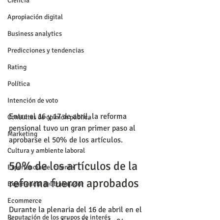
Ciencia
Apropiación digital
Business analytics
Predicciones y tendencias
Rating
Política
Intención de voto
Entre el 16 y 17 de abril, la reforma 
Consultas de opinión pública
pensional tuvo un gran primer paso al 
Marketing
aprobarse el 50% de los artículos.
Cultura y ambiente laboral
50% de los artículos de la 
Experiencia del cliente
reforma fueron aprobados
Experiencia del trabajador
Ecommerce
Durante la plenaria del 16 de abril en el 
Reputación de los grupos de interés