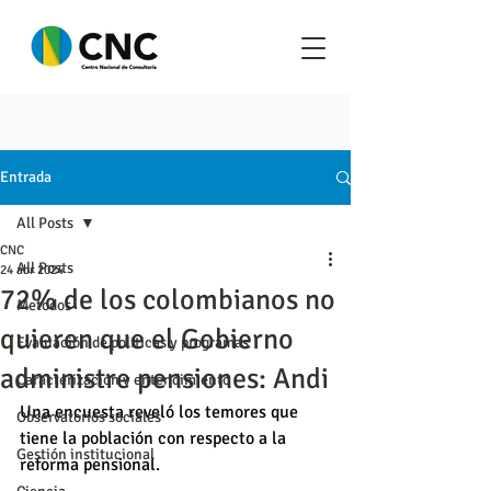
Entrada
All Posts
CNC
All Posts
24 abr 2024
72% de los colombianos no
Metodos
quieren que el Gobierno
Evaluación de políticas y programas
administre pensiones: Andi
Caracterización y entendimiento
Una encuesta reveló los temores que 
Observatorios sociales
tiene la población con respecto a la 
Gestión institucional
reforma pensional.