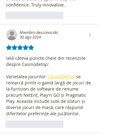
confidence. Truly innovative.
Me gusta
Reaccionar
Miembro desconocido
30 ago 2024
Obtuvo 5 de 5 estrellas.
Iată câteva puncte cheie din recenziile 
despre Casinodetop:
Varietatea jocurilor: 
CasinoDeTop
 se 
remarcă printr-o gamă largă de jocuri de 
la furnizori de software de renume 
precum NetEnt, Play'n GO și Pragmatic 
Play. Aceasta include sute de sloturi și 
diverse jocuri de masă, care răspund 
diferitelor preferințe ale jucătorilor.
Me gusta
Reaccionar