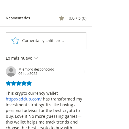
0.0 / 5 (0)
6 comentarios
Comentar y calificar...
Análisis Integral del
Más de 70 % de 
Consumo Televisivo en
piden incentivos
Colombia
económicos para
Lo más nuevo
el ahorro de agua
sondeo
Miembro desconocido
06 feb 2025
Obtuvo 5 de 5 estrellas.
This crypto currency wallet 
https:/
addup.com/
 has transformed my 
investment strategy. It’s like having a 
personal advisor for the best crypto to 
buy. Love it!No more guessing games—
this wallet helps me track trends and 
choose the best crypto to buy with 