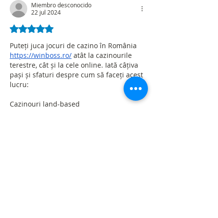
Miembro desconocido
22 jul 2024
Obtuvo 5 de 5 estrellas.
Puteți juca jocuri de cazino în România 
https://winboss.ro/
 atât la cazinourile 
terestre, cât și la cele online. Iată câțiva 
pași și sfaturi despre cum să faceți acest 
lucru:
Cazinouri land-based
Alegerea unui cazinou:
Alegeți un cazinou legal care este 
licențiat de Autoritatea Națională pentru 
Jocuri de Noroc din România (ONJN).
Asigurați-vă că cazinoul are o reputație 
bună.
Me gusta
Reaccionar
Miembro desconocido