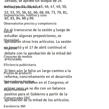
Senado, se aprobó un bloque de 24 
artículos: 31, 33, 42, 45, 46, 47, 49, 50, 
Marca y posicionamiento
52, 53, 55, 56, 61, 66, 68, 69, 73, 79, 81, 
Segmentación, hábitos y usos
82, 83, 84, 88 y 89.
Observatorios precios y competencia
En el transcurso de la sesión y luego de 
Salud
estudiar algunas preposiciones, se 
Diversidad
aprobaron otros tres artículos. La sesión 
se levantó y el 17 de abril continuó el 
Negocios
debate con la aprobación de la mitad del 
Consumo de medios
articulado.
Eficiencia publicitaria
Si bien aún le falta un largo camino a la 
Prueba de producto
reforma, concretamente en el desarrollo 
Generadores de ideas
del resto de debates en el Congreso; el 
primer paso ya se dio con un balance 
Capacitaciones
positivo para el Gobierno a partir de la 
Comunicados CNC
aprobación de la mitad de los artículos.
Excelencia 360