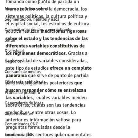
Tomando como punto de partida un 
marco teórico sobre la democracia, los 
Marca y posicionamiento
sistemas políticos, la cultura política y 
Segmentación, hábitos y usos
el capital social, los estudios de cultura 
Observatorios precios y competencia
política realizan 
mediciones rigurosas 
sobre el estado y las tendencias de las 
Salud
diferentes variables constitutivas de 
Diversidad
los regímenes democráticos
. Gracias a 
la diversidad de variables consideradas, 
Negocios
este tipo de estudios
 ofrece un completo 
Consumo de medios
panorama 
que sirve de punto de partida 
Eficiencia publicitaria
para investigaciones posteriores 
que 
buscan responder cómo se entrelazan 
Prueba de producto
las variables
,  cuáles variables inciden 
Generadores de ideas
sobre otras, cuáles son las tendencias 
predecibles, entre otras cosas. Lo 
Capacitaciones
anterior es información valiosa para 
Comunicados CNC
preguntas formuladas desde la 
academia, los sectores gubernamentales 
Excelencia 360