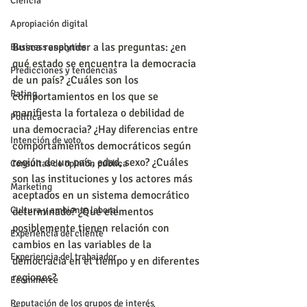
Ciencia
Apropiación digital
Busca responder a las preguntas: ¿en 
Business analytics
qué estado se encuentra la democracia 
Predicciones y tendencias
de un país? ¿Cuáles son los 
Rating
comportamientos en los que se 
manifiesta la fortaleza o debilidad de 
Política
una democracia? ¿Hay diferencias entre 
Intención de voto
comportamientos democráticos según 
región de un país, edad, sexo? ¿Cuáles 
Consultas de opinión pública
son las instituciones y los actores más 
Marketing
aceptados en un sistema democrático 
Cultura y ambiente laboral
determinado? ¿Qué elementos 
posiblemente tienen relación con 
Experiencia del cliente
cambios en las variables de la 
Experiencia del trabajador
democracia en el tiempo y en diferentes 
regiones?
Ecommerce
Reputación de los grupos de interés