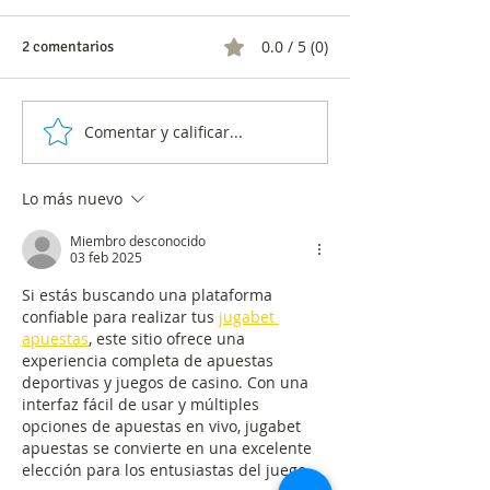
0.0 / 5 (0)
2 comentarios
Comentar y calificar...
La encuesta del Centro
Encuestas elector
Nacional de Consultoría fue
entre el método, 
la más cercana a los
sospecha y la evi
Lo más nuevo
resultados
Miembro desconocido
03 feb 2025
Si estás buscando una plataforma 
confiable para realizar tus 
jugabet 
apuestas
, este sitio ofrece una 
experiencia completa de apuestas 
deportivas y juegos de casino. Con una 
interfaz fácil de usar y múltiples 
opciones de apuestas en vivo, jugabet 
apuestas se convierte en una excelente 
elección para los entusiastas del juego.