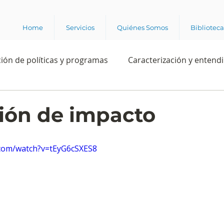
Home
Servicios
Quiénes Somos
Bibliotec
ión de políticas y programas
Caracterización y entend
estión institucional
Ciencia
Apropiación digital
ión de impacto
Rating
Política
Intención de voto
Consultas 
.com/watch?v=tEyG6cSXES8
ente laboral
Experiencia del cliente
Experiencia de
e los grupos de interés
Marca y posicionamiento