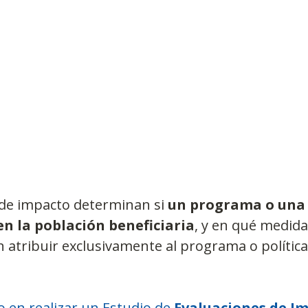
Observatorios precios y competencia
Salud
edios
Eficiencia publicitaria
Prueba de producto
pacitaciones
de impacto determinan si 
un programa o una 
en la población beneficiaria
, y en qué medida
 atribuir exclusivamente al programa o política
o en realizar un Estudio de 
Evaluaciones de I