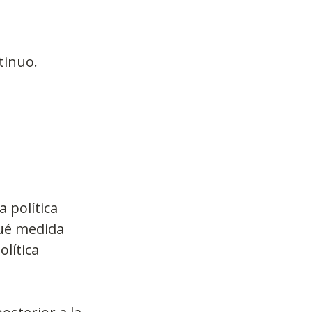
tinuo.
 política 
qué medida 
lítica 