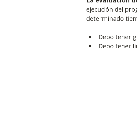
La evaluación d
ejecución del pr
determinado tie
Debo tener gr
Debo tener lí