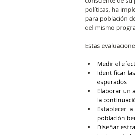
consciente de su 
políticas, ha imp
para población de
del mismo progra
Estas evaluacione
Medir el efec
Identificar l
esperados
Elaborar un 
la continuac
Establecer l
población ben
Diseñar estr