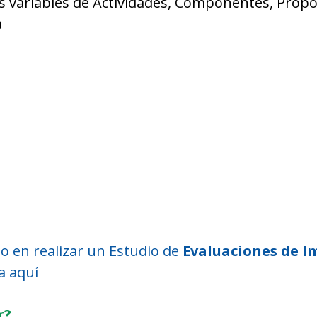
s variables de Actividades, Componentes, Propós
a
o en realizar un Estudio de 
Evaluaciones de I
a aquí
r?