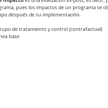
e impacto
 es una evaluación ex-post, es decir, p
ograma, pues los impactos de un programa se o
mpo después de su implementación.
upo de tratamiento y control (contrafactual)  
nea base 