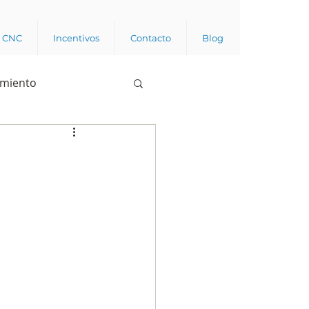
a CNC
Incentivos
Contacto
Blog
imiento
Business analytics
de opinión pública
l trabajador