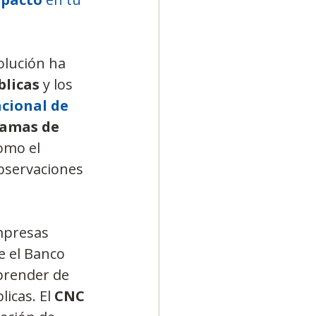
solución ha 
blicas
 y los 
cional de 
amas de 
omo el 
observaciones 
mpresas 
e el Banco 
prender de 
icas. El 
CNC