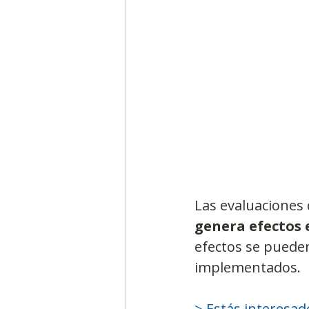
Segmentación, hábitos y usos
Negocios
Consumo de m
Generadores de ideas
Ca
Las evaluaciones 
genera efectos 
efectos se pueden
implementados.
> Estás interesad