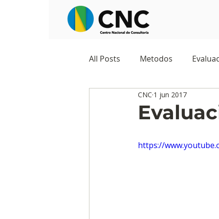
All Posts
Metodos
Evaluac
CNC
1 jun 2017
Observatorios sociales
G
Evaluac
Predicciones y tendencias
https://www.youtube
Marketing
Cultura y ambi
Ecommerce
Reputación d