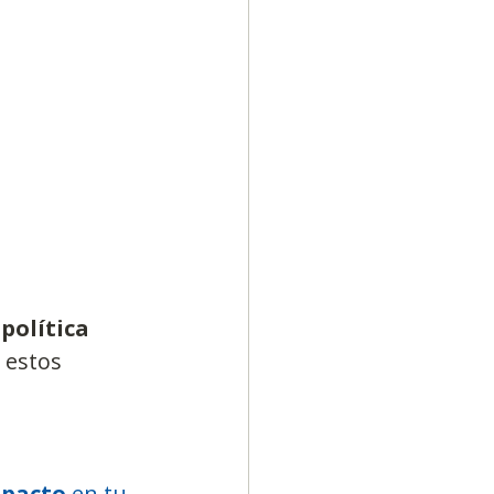
Diversidad
política 
 estos 
 
mpacto
 en tu 