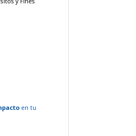
itos y Fines 
mpacto
 en tu 