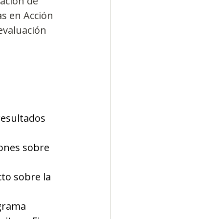
ación de 
s en Acción 
evaluación 
resultados 
ones sobre 
to sobre la 
grama 