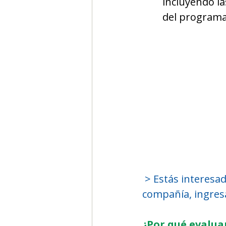
incluyendo la
del program
> Estás interesad
compañía, ingres
¿Por qué evalua