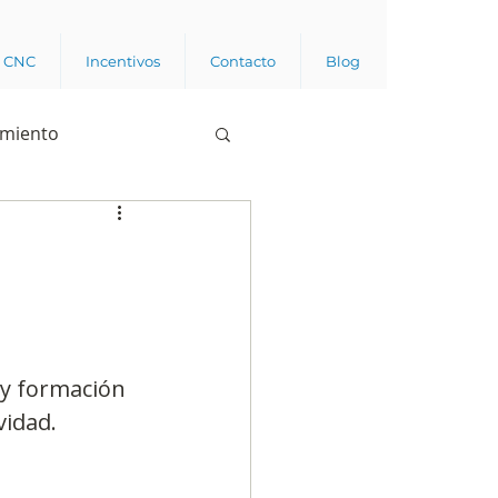
a CNC
Incentivos
Contacto
Blog
imiento
Business analytics
de opinión pública
s y formación 
l trabajador
vidad.