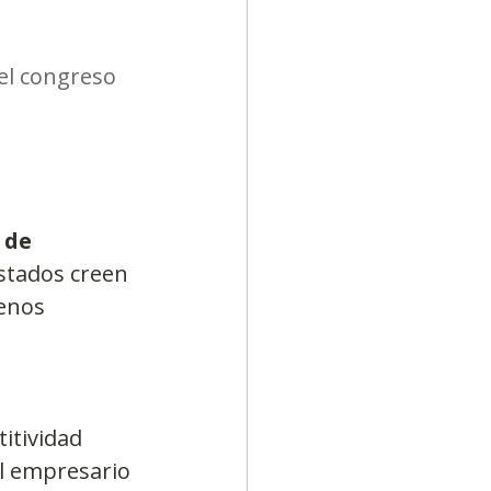
el congreso 
 de 
stados creen 
enos 
itividad 
l empresario 