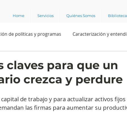
Home
Servicios
Quiénes Somos
Bibliotec
ión de políticas y programas
Caracterización y entend
estión institucional
Ciencia
Apropiación digital
s claves para que un
rio crezca y perdure
Rating
Política
Intención de voto
Consultas 
capital de trabajo y para actualizar activos fijo
ente laboral
Experiencia del cliente
Experiencia de
emandan las firmas para aumentar su producti
e los grupos de interés
Marca y posicionamiento