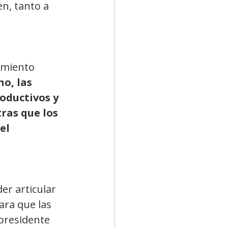
n, tanto a 
imiento 
o, las 
oductivos y 
ras que los 
el 
er articular 
ara que las 
presidente 