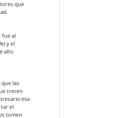
ctores que 
ad.
fue al 
) y el 
e alto 
 que las 
ue crecen 
presario eso 
tar el 
ios tomen 