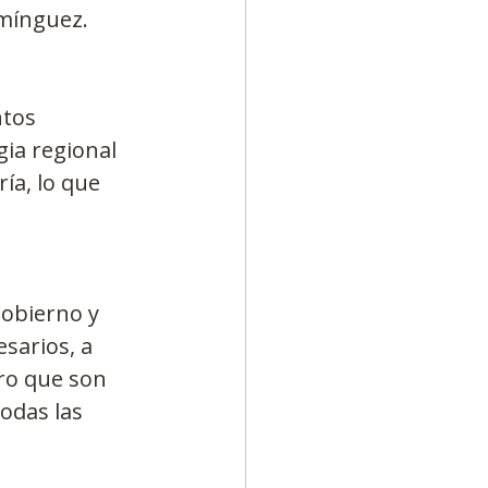
omínguez.
tos 
ia regional 
ía, lo que 
gobierno y 
sarios, a 
ro que son 
odas las 