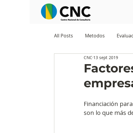
All Posts
Metodos
Evaluac
CNC
13 sept 2019
Observatorios sociales
G
Factore
empresa
Predicciones y tendencias
Financiación para 
Marketing
Cultura y ambi
son lo que más d
Ecommerce
Reputación d