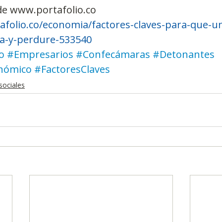
de www.portafolio.co
afolio.co/economia/factores-claves-para-que-u
a-y-perdure-533540
o
#Empresarios
#Confecámaras
#Detonantes
nómico
#FactoresClaves
sociales