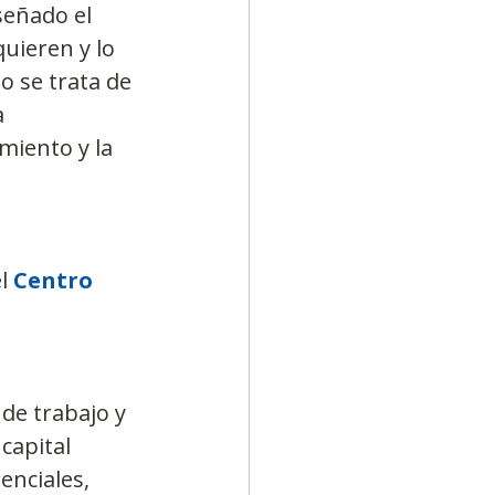
señado el 
uieren y lo 
o se trata de 
 
miento y la 
l 
Centro 
de trabajo y 
capital 
nciales, 