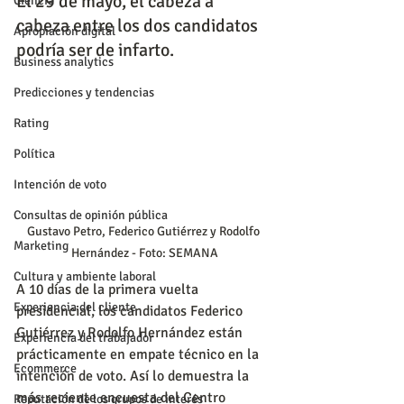
El 29 de mayo, el cabeza a 
Ciencia
cabeza entre los dos candidatos 
Apropiación digital
podría ser de infarto.
Business analytics
Predicciones y tendencias
Rating
Política
Intención de voto
Consultas de opinión pública
Gustavo Petro, Federico Gutiérrez y Rodolfo 
Marketing
Hernández - Foto: SEMANA
Cultura y ambiente laboral
A 10 días de la primera vuelta 
Experiencia del cliente
presidencial, los candidatos Federico 
Gutiérrez y Rodolfo Hernández están 
Experiencia del trabajador
prácticamente en empate técnico en la 
Ecommerce
intención de voto. Así lo demuestra la 
más reciente encuesta del Centro 
Reputación de los grupos de interés