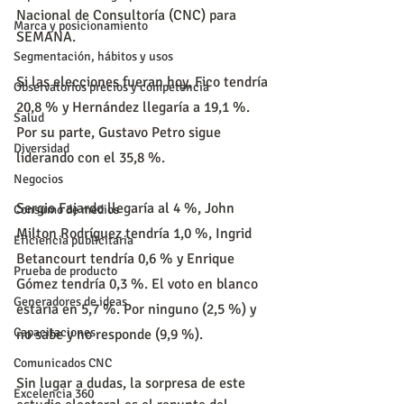
Nacional de Consultoría (CNC) para 
Marca y posicionamiento
SEMANA.
Segmentación, hábitos y usos
Si las elecciones fueran hoy, Fico tendría 
Observatorios precios y competencia
20,8 % y Hernández llegaría a 19,1 %. 
Salud
Por su parte, Gustavo Petro sigue 
Diversidad
liderando con el 35,8 %.
Negocios
Sergio Fajardo llegaría al 4 %, John 
Consumo de medios
Milton Rodríguez tendría 1,0 %, Ingrid 
Eficiencia publicitaria
Betancourt tendría 0,6 % y Enrique 
Prueba de producto
Gómez tendría 0,3 %. El voto en blanco 
Generadores de ideas
estaría en 5,7 %. Por ninguno (2,5 %) y 
Capacitaciones
no sabe y no responde (9,9 %).
Comunicados CNC
Sin lugar a dudas, la sorpresa de este 
Excelencia 360