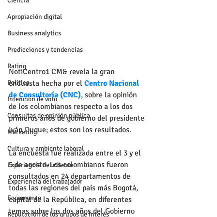
Ciencia
Apropiación digital
Business analytics
Predicciones y tendencias
Rating
NotiCentro1 CM& revela la gran 
encuesta hecha por el 
Centro Nacional 
Política
de Consultoría (CNC)
, sobre la opinión 
Intención de voto
de los colombianos respecto a los dos 
Consultas de opinión pública
primeros años de gobierno del presidente 
Iván Duque; estos son los resultados.
Marketing
Cultura y ambiente laboral
La encuesta fue realizada entre el 3 y el 
5 de agosto. Los colombianos fueron 
Experiencia del cliente
consultados en 24 departamentos de 
Experiencia del trabajador
todas las regiones del país más Bogotá, 
Ecommerce
capital de la República, en diferentes 
temas sobre los dos años del Gobierno 
Reputación de los grupos de interés