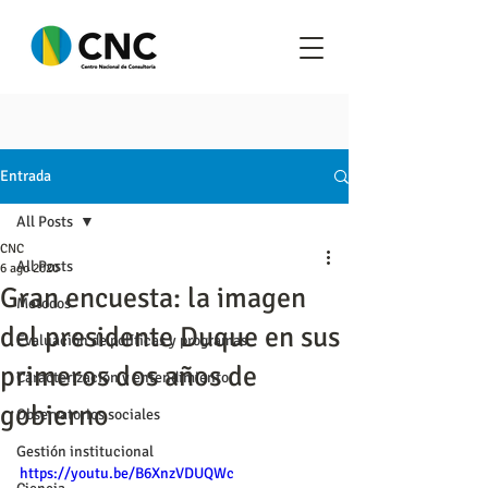
Entrada
All Posts
CNC
All Posts
6 ago 2020
Gran encuesta: la imagen
Metodos
del presidente Duque en sus
Evaluación de políticas y programas
primeros dos años de
Caracterización y entendimiento
gobierno
Observatorios sociales
Gestión institucional
https://youtu.be/B6XnzVDUQWc