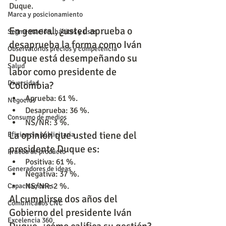
Duque.
Marca y posicionamiento
En general, ¿usted aprueba o 
Segmentación, hábitos y usos
desaprueba la forma como Iván 
Observatorios precios y competencia
Duque está desempeñando su 
Salud
labor como presidente de 
Diversidad
Colombia?
Aprueba: 61 %.
Negocios
Desaprueba: 36 %.
Consumo de medios
NS/NR: 3 %.
La opinión que usted tiene del 
Eficiencia publicitaria
presidente Duque es:
Prueba de producto
Positiva: 61 %.
Generadores de ideas
Negativa: 37 %.
NS/NR: 2 %.
Capacitaciones
Al cumplirse dos años del 
Comunicados CNC
Gobierno del presidente Iván 
Excelencia 360