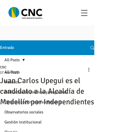
Entrada
All Posts
CNC
All Posts
17 mar 2023
Juan Carlos Upegui es el
Metodos
candidato a la Alcaldía de
Evaluación de políticas y programas
Medellín por Independientes
Caracterización y entendimiento
Observatorios sociales
Gestión institucional