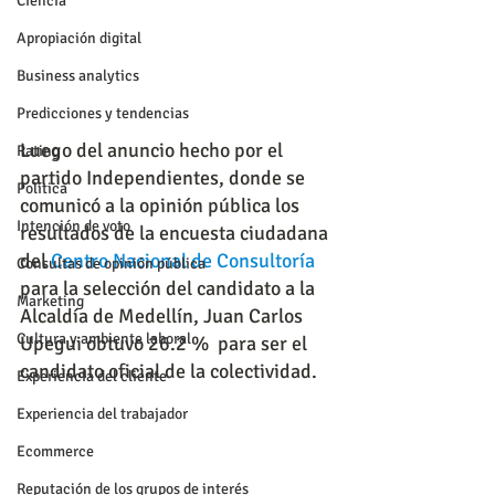
Ciencia
Apropiación digital
Business analytics
Predicciones y tendencias
Luego del anuncio hecho por el 
Rating
partido Independientes, donde se 
Política
comunicó a la opinión pública los 
Intención de voto
resultados de la encuesta ciudadana 
del 
Centro Nacional de Consultoría
Consultas de opinión pública
para la selección del candidato a la 
Marketing
Alcaldía de Medellín, Juan Carlos 
Cultura y ambiente laboral
Upegui obtuvo 26.2 %  para ser el 
candidato oficial de la colectividad.
Experiencia del cliente
Experiencia del trabajador
Ecommerce
Reputación de los grupos de interés