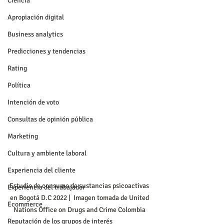
Ciencia
Apropiación digital
Business analytics
Predicciones y tendencias
Rating
Política
Intención de voto
Consultas de opinión pública
Marketing
Cultura y ambiente laboral
Experiencia del cliente
Estudio de consumo de sustancias psicoactivas 
Experiencia del trabajador
en Bogotá D.C 2022 |  Imagen tomada de United 
Ecommerce
Nations Office on Drugs and Crime Colombia 
Reputación de los grupos de interés