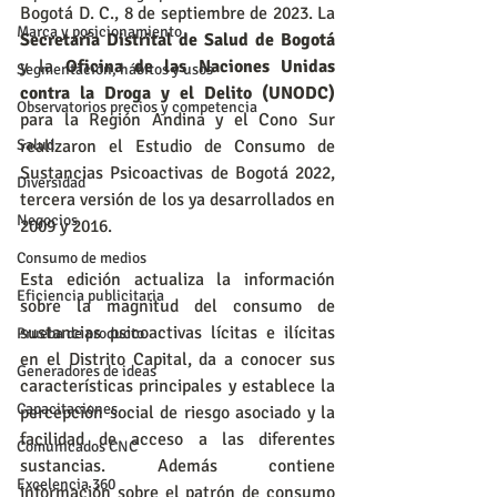
Bogotá D. C., 8 de septiembre de 2023. La 
Marca y posicionamiento
Secretaría Distrital de Salud de Bogotá
y la 
Oficina de las Naciones Unidas 
Segmentación, hábitos y usos
contra la Droga y el Delito (UNODC)
Observatorios precios y competencia
para la Región Andina y el Cono Sur 
realizaron el Estudio de Consumo de 
Salud
Sustancias Psicoactivas de Bogotá 2022, 
Diversidad
tercera versión de los ya desarrollados en 
Negocios
2009 y 2016.
Consumo de medios
Esta edición actualiza la información 
Eficiencia publicitaria
sobre la magnitud del consumo de 
sustancias psicoactivas lícitas e ilícitas 
Prueba de producto
en el Distrito Capital, da a conocer sus 
Generadores de ideas
características principales y establece la 
Capacitaciones
percepción social de riesgo asociado y la 
facilidad de acceso a las diferentes 
Comunicados CNC
sustancias. Además contiene 
Excelencia 360
información sobre el patrón de consumo 