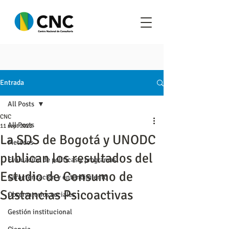
Entrada
All Posts
CNC
All Posts
11 sept 2023
La SDS de Bogotá y UNODC
Metodos
publican los resultados del
Evaluación de políticas y programas
Estudio de Consumo de
Caracterización y entendimiento
Sustancias Psicoactivas
Observatorios sociales
Gestión institucional