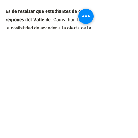
Es de resaltar que estudiantes de otras 
regiones del Valle
 del Cauca han tenido 
la posibilidad de acceder a la oferta de la 
USB, a través de alianzas con distintas 
instituciones educativas de los 
municipios.
La cercanía de la Universidad de San 
Buenaventura Cali 
con el sector 
empresarial de Cali y la región ha sido 
una constante en esta institución 
educativa.
Ahora, con la extensión en el norte de 
Cali
, el Alma Máter espera seguir 
aunando esfuerzos para ofrecer cada vez 
más programas académicos que 