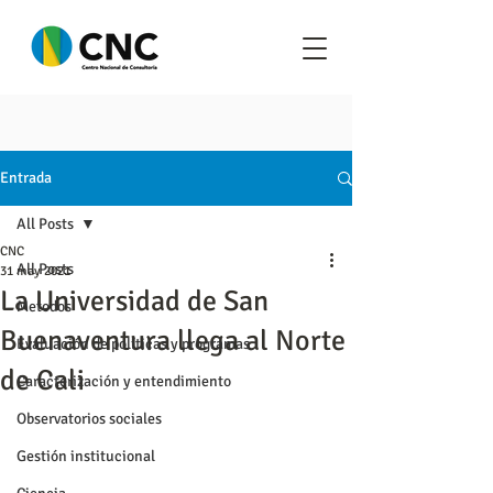
Entrada
All Posts
CNC
All Posts
31 may 2021
La Universidad de San
Metodos
Buenaventura llega al Norte
Evaluación de políticas y programas
de Cali
Caracterización y entendimiento
Observatorios sociales
Gestión institucional