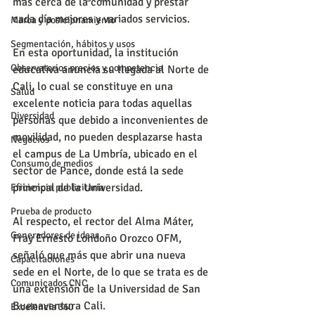
más cerca de la comunidad y prestar 
cada día mejores y variados servicios.
Marca y posicionamiento
Segmentación, hábitos y usos
En esta oportunidad, la institución 
Observatorios precios y competencia
educativa anuncia su llegada al Norte de 
Cali, lo cual se constituye en una 
Salud
excelente noticia para todas aquellas 
Diversidad
personas que debido a inconvenientes de 
movilidad, no pueden desplazarse hasta 
Negocios
el campus de La Umbría, ubicado en el 
Consumo de medios
sector de Pance, donde está la sede 
principal de la Universidad.
Eficiencia publicitaria
Prueba de producto
Al respecto, el rector del Alma Máter, 
Generadores de ideas
Fray Ernesto Londoño Orozco OFM, 
señaló que más que abrir una nueva 
Capacitaciones
sede en el Norte, de lo que se trata es de 
Comunicados CNC
una extensión de la Universidad de San 
Buenaventura Cali.
Excelencia 360