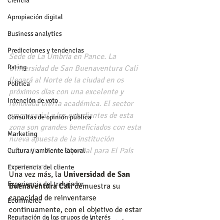
Ciencia
Apropiación digital
Business analytics
Predicciones y tendencias
Sede de La Umbría en Pance. La 
Rating
Universidad de San Buenaventura Cali 
llegará al Norte de la ciudad en os 
Política
próximos días con una excelente y 
Intención de voto
renovada oferta académica. El sector 
empresarial y los estudiantes de esta 
Consultas de opinión pública
zona son grandes beneficiados con esta 
Marketing
nueva apuesta de la institución 
educativa. Foto: Especial para El País
Cultura y ambiente laboral
__________
Experiencia del cliente
Una vez más, la 
Universidad de San 
Experiencia del trabajador
Buenaventura Cali
 demuestra su 
capacidad de reinventarse 
Ecommerce
continuamente, con el objetivo de estar 
Reputación de los grupos de interés