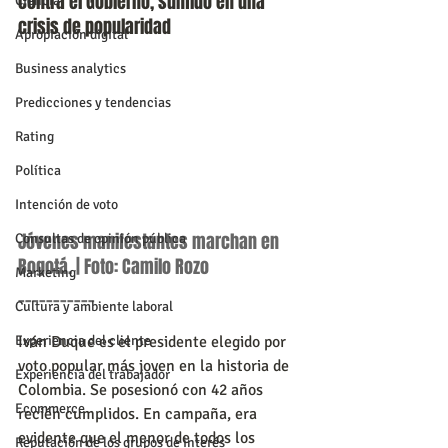
contra el Gobierno, sumido en una 
Ciencia
crisis de popularidad
Apropiación digital
Business analytics
Predicciones y tendencias
Rating
Política
Intención de voto
Jóvenes manifestantes marchan en 
Consultas de opinión pública
Bogotá. | Foto: Camilo Rozo
Marketing
___________
Cultura y ambiente laboral
Iván Duque es el presidente elegido por 
Experiencia del cliente
voto popular más joven en la historia de 
Experiencia del trabajador
Colombia. Se posesionó con 42 años 
Ecommerce
recién cumplidos. En campaña, era 
evidente que el menor de todos los 
Reputación de los grupos de interés