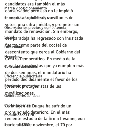
candidatos era también el más 
Marca y posicionamiento
conservador, pero eso no le impidió 
conquistar más de diez millones de 
Segmentación, hábitos y usos
votos, una cifra inédita, y prometer un 
Observatorios precios y competencia
mandato de renovación. Sin embargo, 
Salud
esa paradoja ha regresado con inusitada 
fuerza como parte del coctel de 
Diversidad
descontento que cerca al Gobierno del 
Negocios
Centro Democrático. En medio de la 
oleada de protestas que ya cumplen más 
Consumo de medios
de dos semanas, el mandatario ha 
Eficiencia publicitaria
perdido decididamente el favor de los 
jóvenes, protagonistas de las 
Prueba de producto
movilizaciones.
Generadores de ideas
Capacitaciones
La imagen de Duque ha sufrido un 
pronunciado deterioro. En el más 
Comunicados CNC
reciente estudio de la firma Invamer, con 
corte al 30 de noviembre, el 70 por 
Excelencia 360