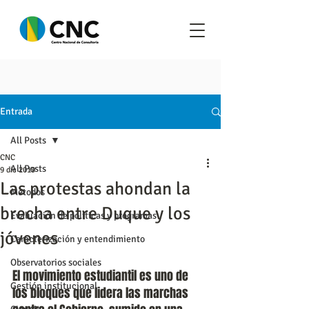
Entrada
All Posts
CNC
All Posts
9 dic 2019
Las protestas ahondan la
Metodos
brecha entre Duque y los
Evaluación de políticas y programas
jóvenes
Caracterización y entendimiento
Observatorios sociales
El movimiento estudiantil es uno de 
Gestión institucional
los bloques que lidera las marchas 