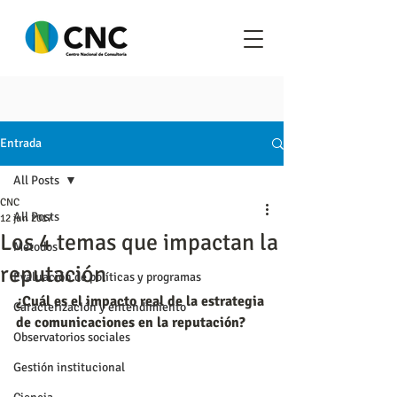
Entrada
All Posts
CNC
All Posts
12 jun 2017
Los 4 temas que impactan la
Metodos
reputación
Evaluación de políticas y programas
¿Cuál es el impacto real de la estrategia 
Caracterización y entendimiento
de comunicaciones en la reputación?
Observatorios sociales
Gestión institucional