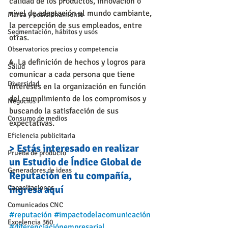
calidad de los productos, innovación o 
nivel de adaptación al mundo cambiante, 
Marca y posicionamiento
la percepción de sus empleados, entre 
Segmentación, hábitos y usos
otras.
Observatorios precios y competencia
4.
 La definición de hechos y logros para 
Salud
comunicar a cada persona que tiene 
Diversidad
intereses en la organización en función 
del cumplimiento de los compromisos y 
Negocios
buscando la satisfacción de sus 
Consumo de medios
expectativas.
Eficiencia publicitaria
> Estás interesado en realizar 
Prueba de producto
un Estudio de Índice Global de 
Generadores de ideas
Reputación en tu compañía, 
ingresa aquí
Capacitaciones
Comunicados CNC
#reputación
#impactodelacomunicación
Excelencia 360
#diferenciaciónempresarial