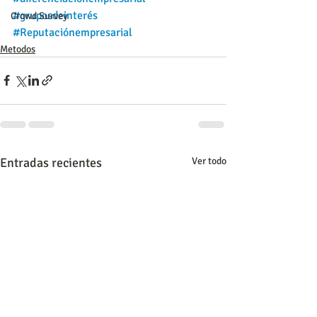
#gruposdeinterés
Crowd Survey
#Reputaciónempresarial
Metodos
Entradas recientes
Ver todo