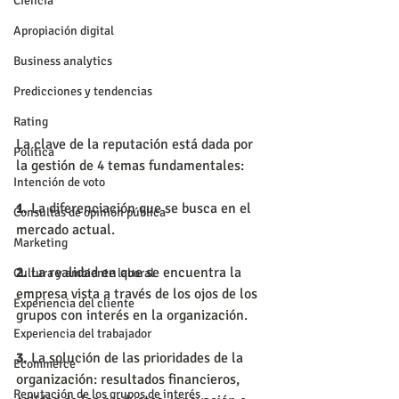
Ciencia
Apropiación digital
Business analytics
Predicciones y tendencias
Rating
La clave de la reputación está dada por 
Política
la gestión de 4 temas fundamentales:
Intención de voto
1. 
La diferenciación que se busca en el 
Consultas de opinión pública
mercado actual.
Marketing
2. 
La realidad en que se encuentra la 
Cultura y ambiente laboral
empresa vista a través de los ojos de los 
Experiencia del cliente
grupos con interés en la organización.
Experiencia del trabajador
3.
 La solución de las prioridades de la 
Ecommerce
organización: resultados financieros, 
Reputación de los grupos de interés