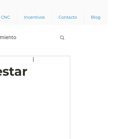
a CNC
Incentivos
Contacto
Blog
imiento
Business analytics
star
de opinión pública
l trabajador