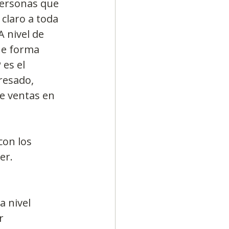
personas que 
claro a toda 
 nivel de 
ne forma 
es el 
resado, 
e ventas en 
on los 
er.
a nivel 
r 