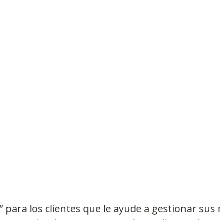
Observatorios precios y competencia
Salud
edios
Eficiencia publicitaria
Prueba de producto
pacitaciones
” para los clientes que le ayude a gestionar sus