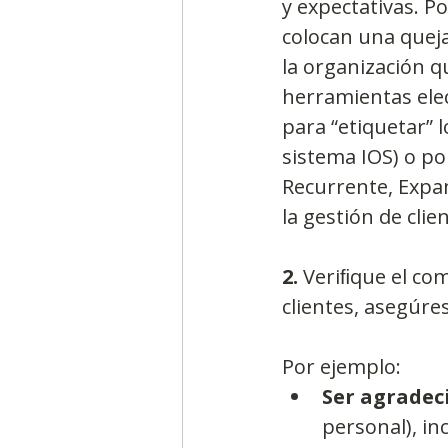
y expectativas. P
colocan una queja
la organización q
herramientas ele
para “etiquetar” 
sistema IOS) o po
Recurrente, Expan
la gestión de cli
2.
 Veriﬁque el co
clientes, asegúre
Por ejemplo: 
Ser agradec
personal), in