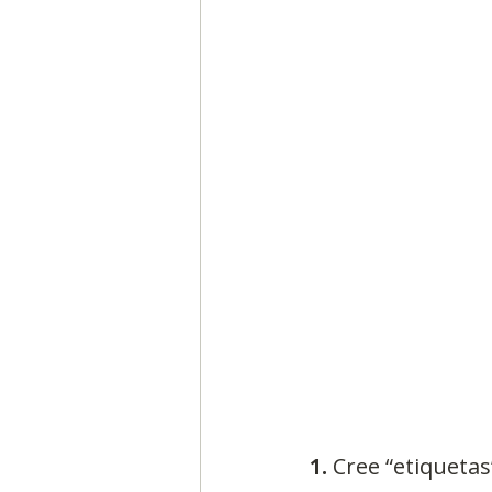
Segmentación, hábitos y usos
Negocios
Consumo de m
Generadores de ideas
Ca
1.
 Cree “etiquetas