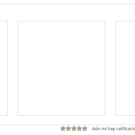
Obtuvo 0 de 5 estrellas.
Aún no hay calificaci