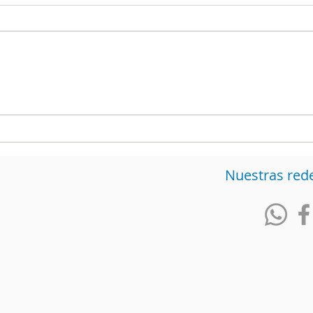
Más allá de la felicidad: el
Las
contexto define la
cam
verdadera
evit
relación entre EX y CX.
estr
Nuestras red