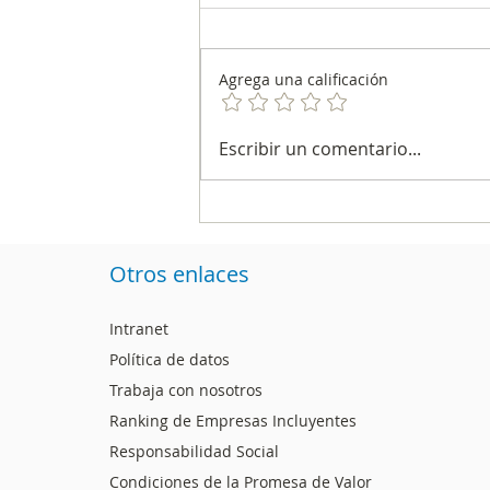
Agrega una calificación
Encuestas electorales:
Escribir un comentario...
entre el método, la
sospecha y la evidencia
Otros enlaces
Intranet
Política de datos
Trabaja con nosotros
Ranking de Empresas Incluyentes
Responsabilidad Social
Condiciones de la Promesa de Valor