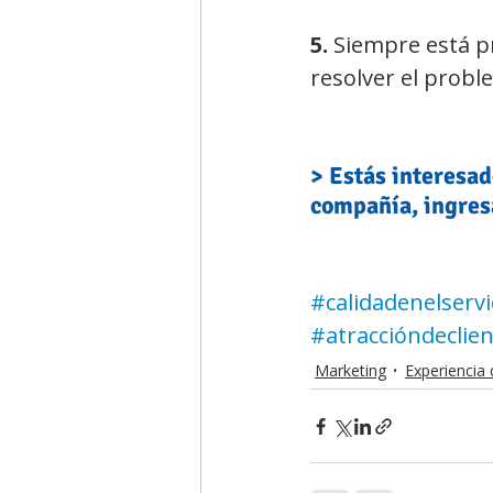
5.
 Siempre está pr
resolver el probl
> Estás interesad
compañía, ingres
#calidadenelservi
#atraccióndeclie
Marketing
Experiencia 