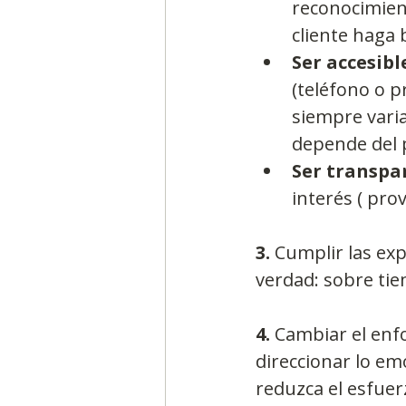
reconocimien
cliente haga b
Ser accesibl
(teléfono o p
siempre varia
depende del p
Ser transpa
interés ( prov
3.
 Cumplir las exp
verdad: sobre tie
4.
 Cambiar el enf
direccionar lo em
reduzca el esfuerz