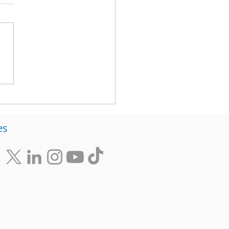
 empresas que no
bian, mueren: Cómo
arlo con una
ategia estructurada
es