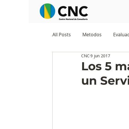
All Posts
Metodos
Evaluac
CNC
9 jun 2017
Observatorios sociales
G
Los 5 m
un Serv
Predicciones y tendencias
Marketing
Cultura y ambi
Ecommerce
Reputación d