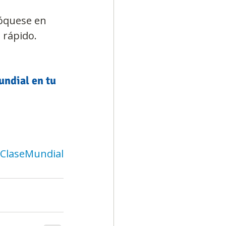
fóquese en 
 rápido.
undial en tu 
eClaseMundial