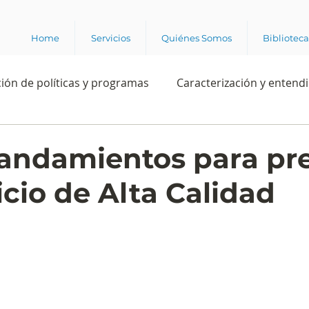
Home
Servicios
Quiénes Somos
Bibliotec
ión de políticas y programas
Caracterización y entend
estión institucional
Ciencia
Apropiación digital
andamientos para pre
icio de Alta Calidad
Rating
Política
Intención de voto
Consultas 
ente laboral
Experiencia del cliente
Experiencia de
e los grupos de interés
Marca y posicionamiento