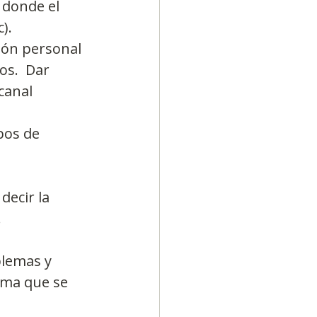
donde el 
).  
ión personal 
os.  Dar 
canal 
pos de 
decir la 
.
blemas y 
rma que se 