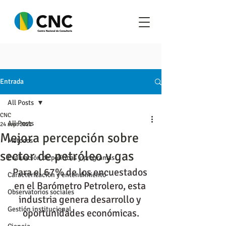
Entrada
All Posts
CNC
All Posts
24 sept 2021
Mejora percepción sobre
Metodos
sector de petróleo y gas
Evaluación de políticas y programas
Para el 67% de los encuestados 
Caracterización y entendimiento
en el Barómetro Petrolero, esta 
Observatorios sociales
industria genera desarrollo y 
Gestión institucional
oportunidades económicas.