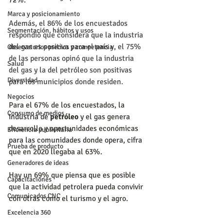
72%.
Marca y posicionamiento
Además, el 86% de los encuestados 
Segmentación, hábitos y usos
respondió que considera que la industria 
del gas es positiva para el país y, el 75% 
Observatorios precios y competencia
de las personas opinó que la industria 
Salud
del gas y la del petróleo son positivas 
Diversidad
para los municipios donde residen.
Negocios
Para el 67% de los encuestados, la 
Consumo de medios
industria de 
petróleo 
y el gas genera 
desarrollo y oportunidades económicas 
Eficiencia publicitaria
para las comunidades donde opera, cifra 
Prueba de producto
que en 2020 llegaba al 63%.
Generadores de ideas
Hay un 69% que piensa que es posible 
Capacitaciones
que la actividad petrolera pueda convivir 
Comunicados CNC
con otras como el turismo y el agro.
Excelencia 360