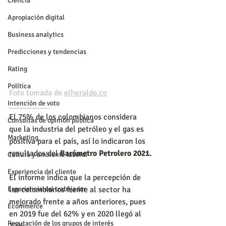
Ciencia
Apropiación digital
Business analytics
Predicciones y tendencias
Rating
Política
Foto tomada de 
elheraldo.co
Intención de voto
__________
El 75% de los colombianos considera 
Consultas de opinión pública
que la industria del petróleo y el gas es 
Marketing
positiva para el país, así lo indicaron los 
resultados del
 Barómetro Petrolero 2021.
Cultura y ambiente laboral
Experiencia del cliente
El informe indica que la percepción de 
Experiencia del trabajador
los colombianos frente al sector ha 
mejorado frente a años anteriores, pues 
Ecommerce
en 2019 fue del 62% y en 2020 llegó al 
Reputación de los grupos de interés