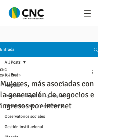
Entrada
All Posts
CNC
All Posts
29 ago 2023
Mujeres, más asociadas con
Metodos
la generación de negocios e
Evaluación de políticas y programas
ingresos por Internet
Caracterización y entendimiento
Observatorios sociales
Gestión institucional