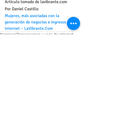
Artículo tomado de lavibrante.com
Por Daniel Castillo
Mujeres, más asociadas con la 
generación de negocios e ingresos por 
Internet – LaVibrante.Com
Negocios
Percepciones y usos de internet
PuntoCo Internet
Mujer
Marketing
Segmentación, hábitos y usos
Entradas recientes
Ver todo