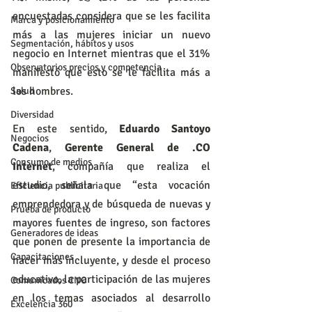
encuestadas considera que se les facilita 
Marca y posicionamiento
más a las mujeres iniciar un nuevo 
Segmentación, hábitos y usos
negocio en Internet mientras que el 31% 
Observatorios precios y competencia
manifestó que esto se le facilita más a 
los hombres.
Salud
Diversidad
En este sentido, 
Eduardo Santoyo 
Negocios
Cadena
, 
Gerente General de .CO 
Consumo de medios
Internet
, compañía que realiza el 
estudio, señala que “esta vocación 
Eficiencia publicitaria
emprendedora y de búsqueda de nuevas y 
Prueba de producto
mayores fuentes de ingreso, son factores 
Generadores de ideas
que ponen de presente la importancia de 
Capacitaciones
hacer más incluyente, y desde el proceso 
educativo, la participación de las mujeres 
Comunicados CNC
en los temas asociados al desarrollo 
Excelencia 360