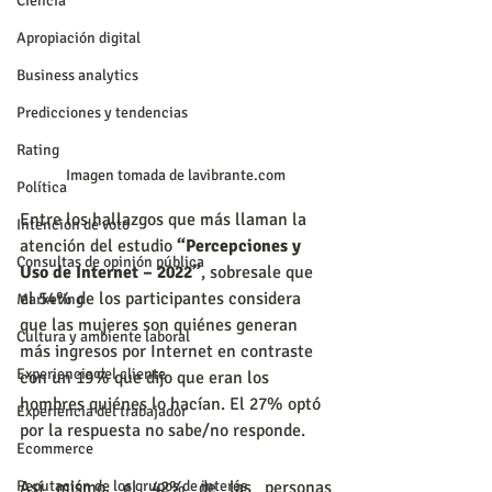
Ciencia
Apropiación digital
Business analytics
Predicciones y tendencias
Rating
Imagen tomada de lavibrante.com
Política
Entre los hallazgos que más llaman la 
Intención de voto
atención del estudio 
“Percepciones y 
Consultas de opinión pública
Uso de Internet – 2022”
, sobresale que 
el 54% de los participantes considera 
Marketing
que las mujeres son quiénes generan 
Cultura y ambiente laboral
más ingresos por Internet en contraste 
Experiencia del cliente
con un 19% que dijo que eran los 
hombres quiénes lo hacían. El 27% optó 
Experiencia del trabajador
por la respuesta no sabe/no responde.
Ecommerce
Reputación de los grupos de interés
Así mismo, el 42% de las personas 