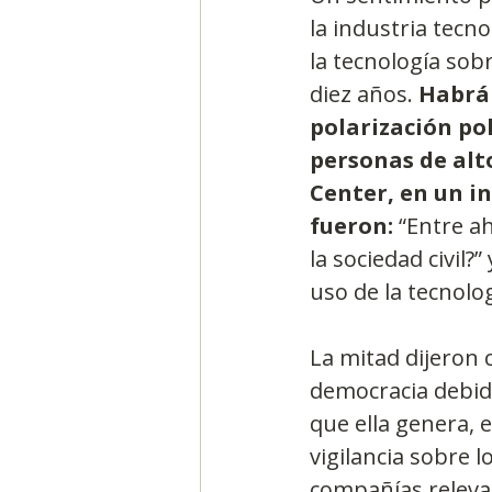
la industria tecno
la tecnología sob
diez años. 
Habrá 
polarización pol
personas de alt
Center, en un i
fueron:
 “Entre a
la sociedad civil
uso de la tecnolog
La mitad dijeron c
democracia debido 
que ella genera, e
vigilancia sobre l
compañías relevan