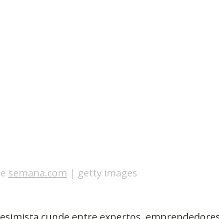
Observatorios precios y competencia
Salud
edios
Eficiencia publicitaria
Prueba de producto
pacitaciones
e 
semana.com
 | getty images
esimista cunde entre expertos, emprendedores 