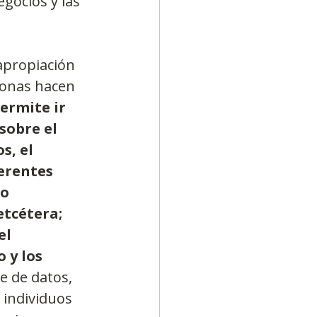
egocios y las 
apropiación 
sonas hacen 
ermite ir 
sobre el 
s, el 
erentes 
o 
etcétera; 
l 
 y los 
e de datos, 
 individuos 