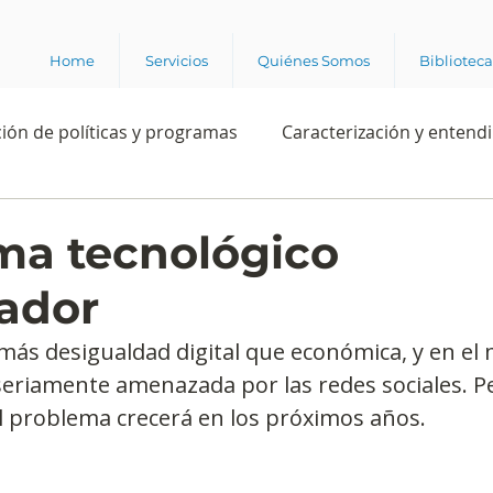
Home
Servicios
Quiénes Somos
Bibliotec
ión de políticas y programas
Caracterización y entend
estión institucional
Ciencia
Apropiación digital
a tecnológico
ador
Rating
Política
Intención de voto
Consultas 
ás desigualdad digital que económica, y en el 
eriamente amenazada por las redes sociales. Pe
ente laboral
Experiencia del cliente
Experiencia de
l problema crecerá en los próximos años.
e los grupos de interés
Marca y posicionamiento