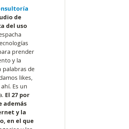
onsultoría
udio de 
a del uso 
despacha 
ecnologías 
 para prender 
nto y la 
 palabras de 
damos likes, 
ahí. Es un 
a.
 El 27 por 
ue además 
rnet y la 
o, en el que 