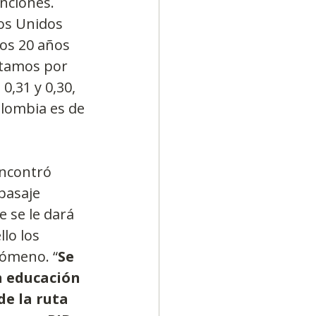
nciones. 
os Unidos 
nos 20 años 
stamos por 
0,31 y 0,30, 
olombia es de 
encontró 
pasaje 
 se le dará 
lo los 
nómeno. “
Se 
n educación 
e la ruta 