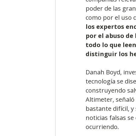
poder de las grand
como por el uso q
los expertos en
por el abuso de 
todo lo que lee
distinguir los he
Danah Boyd, inves
tecnología se di
construyendo salv
Altimeter, señaló 
bastante difícil, 
noticias falsas s
ocurriendo.