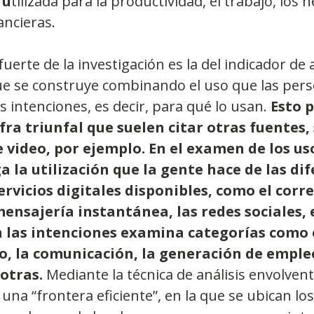
 u
tilizada para la productividad, el trabajo, los n
ancieras.
uerte de la investigación es la del indicador de 
 que se construye combinando el uso que las per
s intenciones, es decir, para qué lo usan. 
Esto p
ifra triunfal que suelen citar otras fuentes, 
video, por ejemplo. En el examen de los uso
a la utilización que la gente hace de las dif
rvicios digitales disponibles, como el corre
mensajería instantánea, las redes sociales, 
 las intenciones examina categorías como e
, la comunicación, la generación de empleo
otras.
 Mediante la técnica de análisis envolvent
una “frontera eficiente”, en la que se ubican los