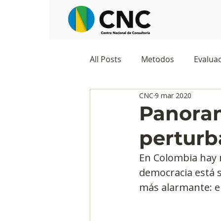
All Posts
Metodos
Evaluac
CNC
9 mar 2020
Observatorios sociales
G
Panoram
perturb
Predicciones y tendencias
En Colombia hay m
democracia está s
Marketing
Cultura y ambi
más alarmante: e
Ecommerce
Reputación d