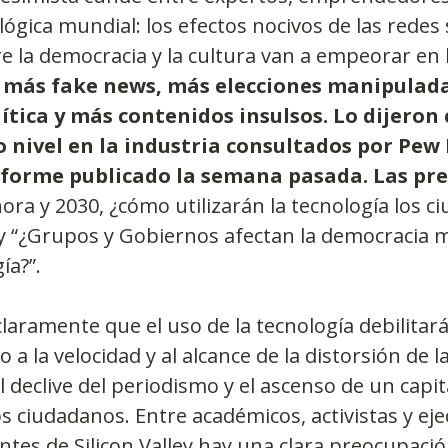
lógica mundial: los efectos nocivos de las redes 
re la democracia y la cultura van a empeorar en
más fake news, más elecciones manipulada
ítica y más contenidos insulsos. Lo dijeron c
o nivel en la industria consultados por Pew
nforme publicado la semana pasada. Las pr
hora y 2030, ¿cómo utilizarán la tecnología los c
?” y “¿Grupos y Gobiernos afectan la democracia m
ía?”.
laramente que el uso de la tecnología debilitará 
a la velocidad y al alcance de la distorsión de la
l declive del periodismo y el ascenso de un capi
os ciudadanos. Entre académicos, activistas y eje
tes de Silicon Valley hay una clara preocupació