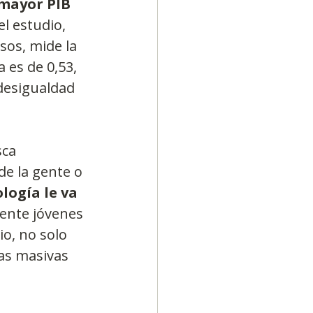
 mayor PIB 
 el estudio, 
sos, mide la 
 es de 0,53, 
desigualdad 
sca 
de la gente o 
logía le va 
ente jóvenes 
o, no solo 
as masivas 