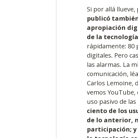
Si por allá llueve
publicó también
apropiación dig
de la tecnologí
rápidamente: 80 p
digitales. Pero c
las alarmas. La mi
comunicación, lé
Carlos Lemoine, d
vemos YouTube, es
uso pasivo de las
ciento de los us
de lo anterior, 
participación; y