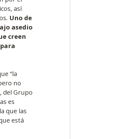
cos, así 
os. 
Uno de 
ajo asedio 
ue creen 
 para 
ue “la 
pero no 
, del Grupo 
as es 
a que las 
que está 