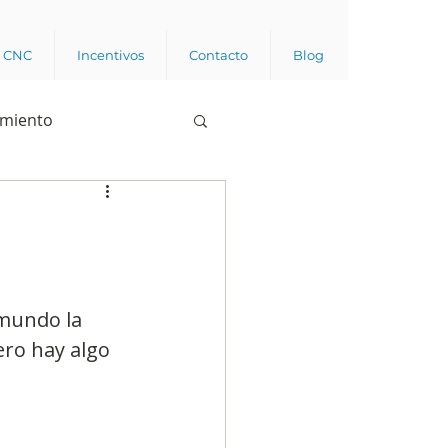
a CNC
Incentivos
Contacto
Blog
imiento
Business analytics
de opinión pública
mundo la 
ro hay algo 
l trabajador