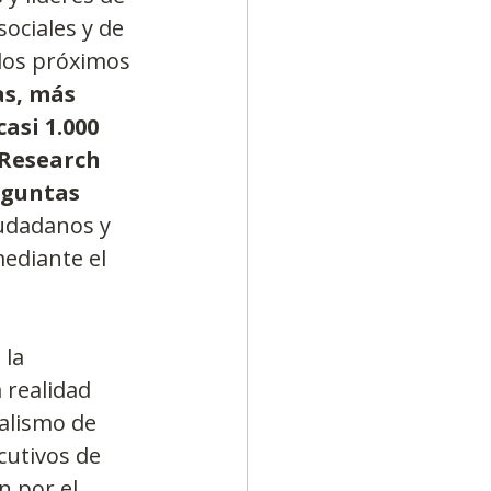
sociales y de 
 los próximos 
s, más 
asi 1.000 
 Research 
eguntas 
iudadanos y 
ediante el 
la 
 realidad 
talismo de 
cutivos de 
n por el 