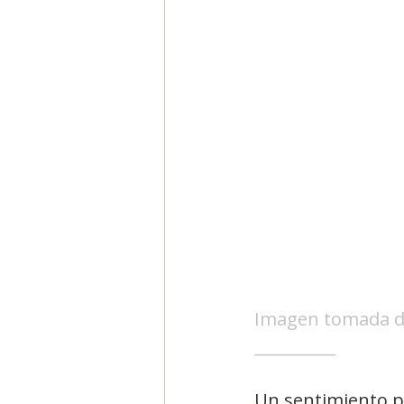
Segmentación, hábitos y usos
Negocios
Consumo de m
Generadores de ideas
Ca
Imagen tomada d
__________
Un sentimiento p