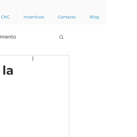
a CNC
Incentivos
Contacto
Blog
imiento
Business analytics
 la
de opinión pública
l trabajador