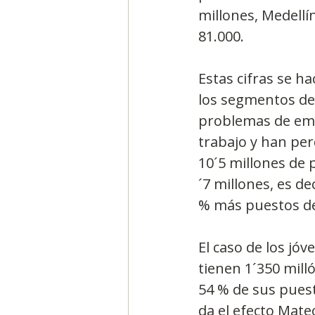
millones, Medellí
81.000. 
Estas cifras se 
los segmentos de
problemas de emp
trabajo y han per
10´5 millones de 
´7 millones, es d
% más puestos de
El caso de los jó
tienen 1´350 milló
54 % de sus puest
da el efecto Mateo