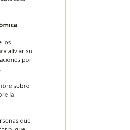
nómica 
 los 
ra aliviar su 
aciones por 
.
mbre sobre 
re la 
ersonas que 
aria, que 