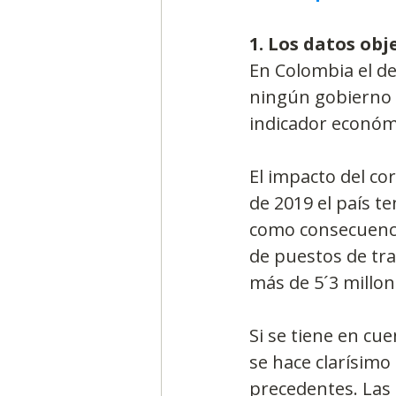
1. Los datos obj
En Colombia el d
ningún gobierno h
indicador económi
El impacto del co
de 2019 el país te
como consecuenci
de puestos de trab
más de 5´3 millon
Si se tiene en cu
se hace clarísimo
precedentes. Las 