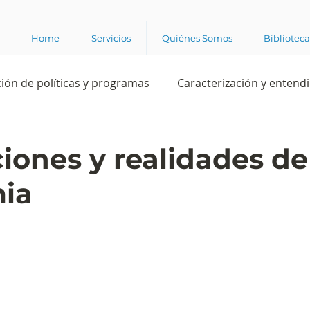
Home
Servicios
Quiénes Somos
Bibliotec
ión de políticas y programas
Caracterización y entend
estión institucional
Ciencia
Apropiación digital
iones y realidades de
ia
Rating
Política
Intención de voto
Consultas 
ente laboral
Experiencia del cliente
Experiencia de
e los grupos de interés
Marca y posicionamiento