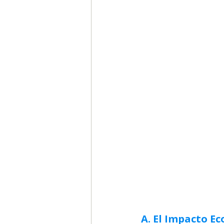
Segmentación, hábitos y usos
Negocios
Consumo de m
Generadores de ideas
Ca
A. El Impacto E