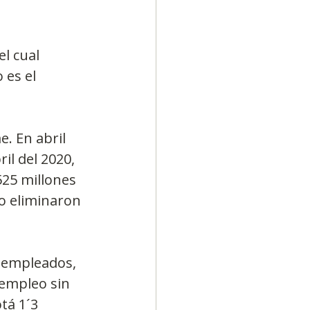
l cual 
es el 
. En abril 
il del 2020, 
25 millones 
so eliminaron 
esempleados, 
 empleo sin 
tá 1´3 