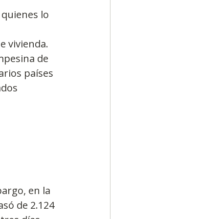
quienes lo 
e vivienda.
ampesina de 
rios países 
ados 
argo, en la 
asó de 2.124 