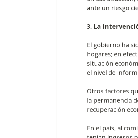
ante un riesgo cie
3. La intervenc
El gobierno ha si
hogares; en efecto
situación económi
el nivel de inform
Otros factores q
la permanencia d
recuperación eco
En el país, al co
tenían ingresos p