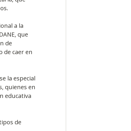
os.
nal a la 
 DANE, que 
ón de 
 de caer en 
e la especial 
s, quienes en 
n educativa 
tipos de 