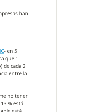
mpresas han 
NC
- en 5 
ra que 1 
) de cada 2 
ia entre la 
me no tener 
 13 % está 
able está 