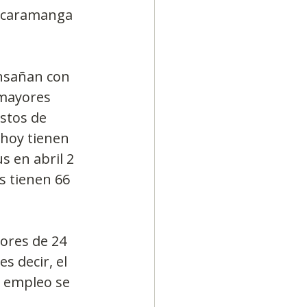
Bucaramanga 
nsañan con 
mayores 
stos de 
 hoy tienen 
s en abril 2
s tienen 66 
ores de 24 
s decir, el 
e empleo se 