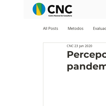
All Posts
Metodos
Evaluac
CNC
23 jun 2020
Observatorios sociales
G
Percepc
pandem
Predicciones y tendencias
Marketing
Cultura y ambi
Ecommerce
Reputación d