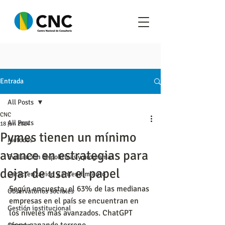
Entrada
All Posts
CNC
All Posts
18 jun 2024
Pymes tienen un mínimo
Metodos
avance en estrategias para
Evaluación de políticas y programas
dejar de usar el papel
Caracterización y entendimiento
Según encuesta, el 63% de las medianas 
Observatorios sociales
empresas en el país se encuentran en 
Gestión institucional
los niveles más avanzados. ChatGPT 