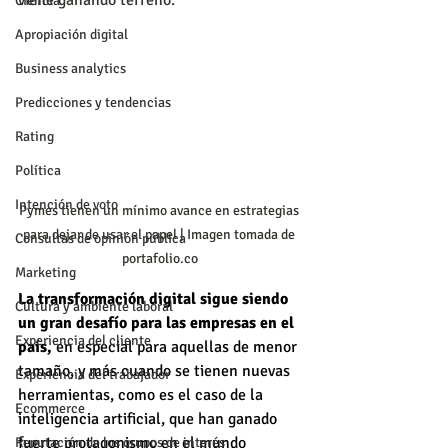
viene ganando terreno. 
Ciencia
Apropiación digital
Business analytics
Predicciones y tendencias
Rating
Política
Intención de voto
Pymes tienen un mínimo avance en estrategias 
para dejar de usar el papel | Imagen tomada de 
Consultas de opinión pública
portafolio.co
Marketing
La transformación digital sigue siendo 
Cultura y ambiente laboral
un gran desafío para las empresas en el 
Experiencia del cliente
país, 
en especial para aquellas de menor 
tamaño, y más cuando se tienen nuevas 
Experiencia del trabajador
herramientas, como es el caso de la 
Ecommerce
inteligencia artificial, que han ganado 
fuerte protagonismo en el mundo 
Reputación de los grupos de interés