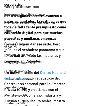
corporativo. 
Marca y posicionamiento
Segmentación, hábitos y usos
Si bien algunos sectores avanzan a 
pasos agigantados, la realidad es que 
Observatorios precios y competencia
todavía falta tanto presupuesto como 
Salud
educación digital para que muchas 
pequeñas y medianas empresas 
Diversidad
(pymes) logren dar ese salto
. Pero, 
Negocios
¿cuál es el verdadero panorama y qué 
Consumo de medios
tanto han avanzado las medianas y 
pequeñas en Colombia?
Eficiencia publicitaria
Prueba de producto
Un nuevo informe del 
Centro Nacional 
de Consultoría
, con el auspicio del 
Generadores de ideas
Centro Internacional para la Empresa 
Capacitaciones
Privada (CIPE) y en alianza con el 
Ministerio de Comercio, Industria y 
Comunicados CNC
Turismo e iNNpulsa Colombia, mostró 
Excelencia 360