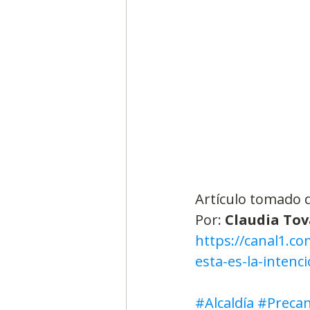
Artículo tomado 
Por:
 Claudia Tov
https://canal1.co
esta-es-la-intenc
#Alcaldía
#Precan