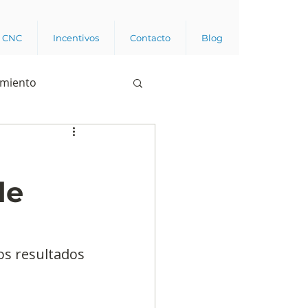
a CNC
Incentivos
Contacto
Blog
imiento
Business analytics
de
de opinión pública
l trabajador
los resultados