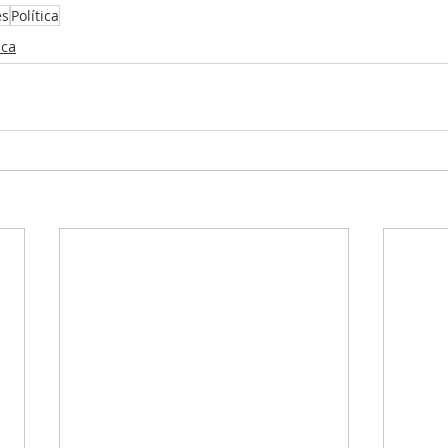
es
Política
ica