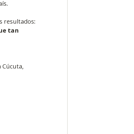
ís.
os resultados:
ue tan 
a Cúcuta, 