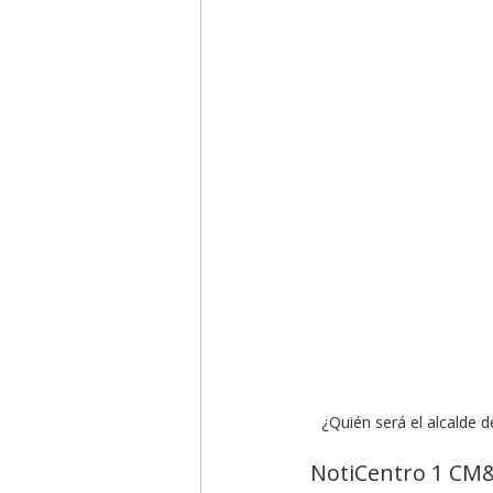
Segmentación, hábitos y usos
Negocios
Consumo de m
Generadores de ideas
Ca
¿Quién será el alcalde 
NotiCentro 1 CM& 