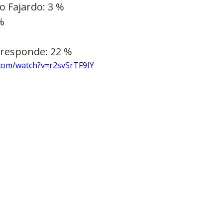
o Fajardo: 3 %
%
 responde: 22 %
com/watch?v=r2svSrTF9IY