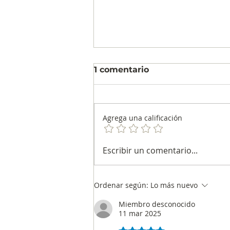
1 comentario
Agrega una calificación
¿Quién será el alcalde de
Escribir un comentario...
su ciudad? Esta es la
intención de voto en
Cartagena
Ordenar según:
Lo más nuevo
Miembro desconocido
11 mar 2025