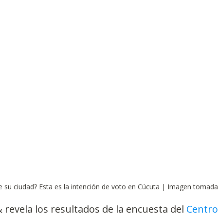
Observatorios precios y competencia
Salud
edios
Eficiencia publicitaria
Prueba de producto
pacitaciones
de su ciudad? Esta es la intención de voto en Cúcuta | Imagen tomad
revela los resultados de la encuesta del 
Centro