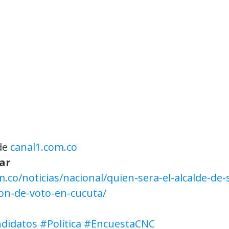
de 
canal1.com.co
ar
m.co/noticias/nacional/quien-sera-el-alcalde-de-
ion-de-voto-en-cucuta/
didatos
#Política
#EncuestaCNC