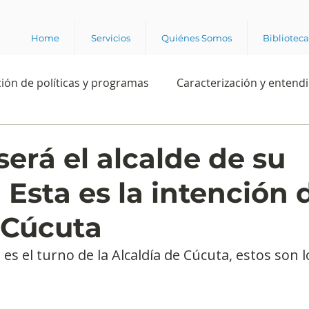
Home
Servicios
Quiénes Somos
Bibliotec
ión de políticas y programas
Caracterización y entend
estión institucional
Ciencia
Apropiación digital
erá el alcalde de su
 Esta es la intención 
Rating
Política
Intención de voto
Consultas 
 Cúcuta
ente laboral
Experiencia del cliente
Experiencia de
 es el turno de la Alcaldía de Cúcuta, estos son 
e los grupos de interés
Marca y posicionamiento