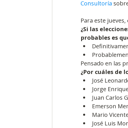
Consultoría
 sobre
Para este jueves, 
¿Si las eleccio
probables es qu
Definitivamen
Probablemente
Pensado en las pr
¿Por cuáles de l
José Leonard
Jorge Enriqu
Juan Carlos G
Emerson Men
Mario Vicente
José Luis Mor