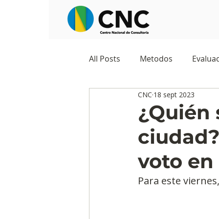
All Posts
Metodos
Evaluac
CNC
18 sept 2023
Observatorios sociales
G
¿Quién s
ciudad?
Predicciones y tendencias
voto en
Marketing
Cultura y ambi
Para este viernes,
Ecommerce
Reputación d