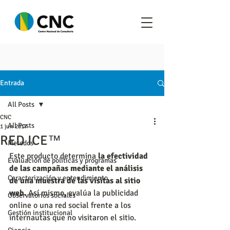
Entrada
All Posts
CNC
All Posts
1 jun 2017
RED ICE™
Metodos
Este producto determina 
la efectividad 
Evaluación de políticas y programas
de las campañas mediante el análisis 
Caracterización y entendimiento
de una muestra de las visitas al sitio 
web
. Así mismo, evalúa la publicidad 
Observatorios sociales
online o una red social frente a los 
Gestión institucional
internautas que no visitaron el sitio.