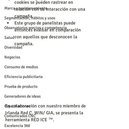
cookies se pueden rastrear en 
Marca y posicionamiento
relación con su interacción con una 
campaña.  
Segmentación, hábitos y usos
Este grupo de panelistas puede 
Observatorios precios y competencia
entonces evaluar en comparación 
con aquellos que desconocen la 
Salud
campaña. 
Diversidad
Negocios
Consumo de medios
Eficiencia publicitaria
Prueba de producto
Generadores de ideas
En colaboración con nuestro miembro de 
Capacitaciones
Irlanda Red C, WIN/ GIA, se presenta la 
Comunicados CNC
herramienta RED ICE ™.
Excelencia 360