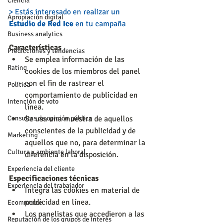
Ciencia
> Estás interesado en realizar un 
Apropiación digital
Estudio de Red Ice 
en tu campaña
Business analytics
Características
Predicciones y tendencias
Se emplea información de las 
Rating
cookies de los miembros del panel 
con el fin de rastrear el 
Política
comportamiento de publicidad en 
Intención de voto
línea.  
Consultas de opinión pública
Se usa una muestra de aquellos 
conscientes de la publicidad y de 
Marketing
aquellos que no, para determinar la 
Cultura y ambiente laboral
diferencia en la disposición. 
Experiencia del cliente
Especificaciones técnicas
Experiencia del trabajador
Integra las cookies en material de 
publicidad en línea.  
Ecommerce
Los panelistas que accedieron a las 
Reputación de los grupos de interés