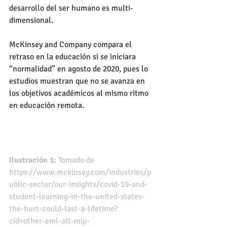
desarrollo del ser humano es multi-
dimensional.
McKinsey and Company compara el 
retraso en la educación si se iniciara 
“normalidad” en agosto de 2020, pues lo 
estudios muestran que no se avanza en 
los objetivos académicos al mismo ritmo 
en educación remota.
Ilustración 1:
 Tomado de 
https://www.mckinsey.com/industries/p
ublic-sector/our-insights/covid-19-and-
student-learning-in-the-united-states-
the-hurt-could-last-a-lifetime?
cid=other-eml-alt-mip-