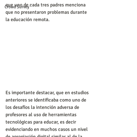
que uno de cada tres padres menciona 
Crowd Survey
que no presentaron problemas durante 
la educación remota.
Es importante destacar, que en estudios 
anteriores se identificaba como uno de 
los desafíos la intención adversa de 
profesores al uso de herramientas 
tecnológicas para educar, es decir 
evidenciando en muchos casos un nivel 
de apropiación digital similar al de la 