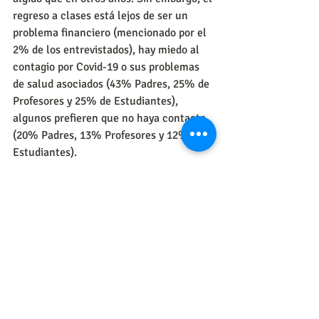
regreso a clases está lejos de ser un 
problema financiero (mencionado por el 
2% de los entrevistados), hay miedo al 
contagio por Covid-19 o sus problemas 
de salud asociados (43% Padres, 25% de 
Profesores y 25% de Estudiantes), 
algunos prefieren que no haya contacto 
(20% Padres, 13% Profesores y 12% 
Estudiantes).
Falta una mayor comunicación entre el 
MinEducación que reglamenta el 
regreso al colegio y los padres de familia. 
Pues hay que generar la confianza para 
el regreso a clases seguro. Es claro que 
un esquema mixto es un nuevo modelo 
de negocio para los colegios, en donde al 