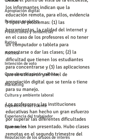
Desde el punto de vista de la encuesta, 
Ciencia
los informantes indican que la 
Apropiación digital
educación remota, para ellos, evidencia 
Business analytics
3 tipos de problemas: (1) las 
herramientas, la calidad del internet y 
Predicciones y tendencias
en el caso de los profesores el no tener 
Rating
un computador o tableta para 
conectarse o dar las clases; (2) la 
Política
dificultad que tienen los estudiantes 
Intención de voto
para concentrarse y (3) las aplicaciones 
Consultas de opinión pública
que se utilizaron y el nivel de 
apropiación digital que se tenía o tiene 
Marketing
para su manejo.
Cultura y ambiente laboral
Los profesores y las instituciones 
Experiencia del cliente
educativas han hecho un gran esfuerzo 
Experiencia del trabajador
por superar las diferentes dificultades 
que se les han presentado. Hubo clases 
Ecommerce
remotas en el segundo trimestre del 
Reputación de los grupos de interés