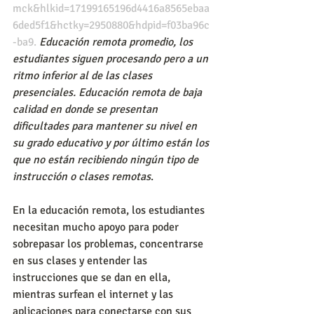
mck&hlkid=17199165196d4416a8565ebaa
6ded5f1&hctky=2950880&hdpid=f03ba96c
-ba9
. 
Educación remota promedio, los 
estudiantes siguen procesando pero a un 
ritmo inferior al de las clases 
presenciales. Educación remota de baja 
calidad en donde se presentan 
dificultades para mantener su nivel en 
su grado educativo y por último están los 
que no están recibiendo ningún tipo de 
instrucción o clases remotas
.
En la educación remota, los estudiantes 
necesitan mucho apoyo para poder 
sobrepasar los problemas, concentrarse 
en sus clases y entender las 
instrucciones que se dan en ella, 
mientras surfean el internet y las 
aplicaciones para conectarse con sus 