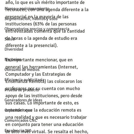
año, lo que es un mérito importante de 
Marca y posicionamiento
reconocer, con una agenda diferente a la 
presencial en la mayoría de las 
Segmentación, hábitos y usos
instituciones (63% de las personas 
Observatorios precios y competencia
entrevistadas comenta que la cantidad 
de horas o la agenda de estudio era 
Salud
diferente a la presencial).
Diversidad
Negocios
Es importante mencionar, que en 
general las herramientas (Internet, 
Consumo de medios
Computador y las Estrategias de 
Eficiencia publicitaria
Enseñanza Remota) las colocaron los 
profesores por su cuenta con mucho 
Prueba de producto
apoyo de las instituciones, pero desde 
Generadores de ideas
sus casas. Lo importante de esto, es 
entender que la educación remota es 
Capacitaciones
una realidad y que es necesario trabajar 
Comunicados CNC
en conjunto para tener una educación 
Excelencia 360
de alto nivel virtual. Se resalta el hecho, 