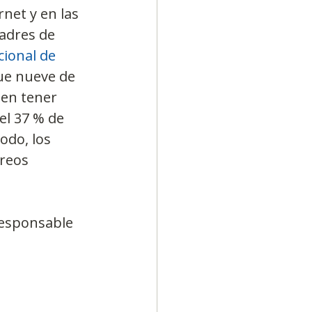
net y en las 
adres de 
ional de 
ue nueve de 
ben tener 
el 37 % de 
odo, los 
reos 
responsable 