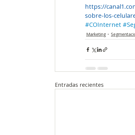
https://canal1.c
sobre-los-celular
#COInternet
#Se
Marketing
Segmentació
Entradas recientes