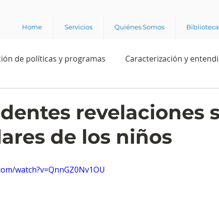
Home
Servicios
Quiénes Somos
Bibliotec
ión de políticas y programas
Caracterización y entend
estión institucional
Ciencia
Apropiación digital
dentes revelaciones 
lares de los niños
Rating
Política
Intención de voto
Consultas 
e.com/watch?v=QnnGZ0Nv1OU
ente laboral
Experiencia del cliente
Experiencia de
e los grupos de interés
Marca y posicionamiento