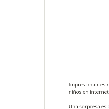
Segmentación, hábitos y usos
Negocios
Consumo de m
Generadores de ideas
Ca
Impresionantes re
niños en internet
Una sorpresa es q