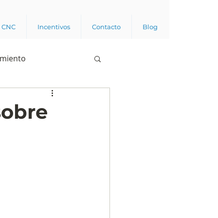
a CNC
Incentivos
Contacto
Blog
imiento
Business analytics
sobre
de opinión pública
l trabajador