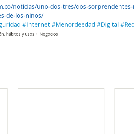
om.co/noticias/uno-dos-tres/dos-sorprendentes-
es-de-los-ninos/
guridad
#Internet
#Menordeedad
#Digital
#Red
n, hábitos y usos
Negocios