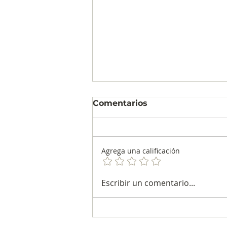
Comentarios
Agrega una calificación
Blu Radio es la emisora
Escribir un comentario...
más escuchada en el
país, según informe del
CNC