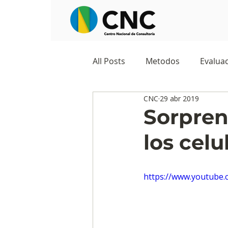
All Posts
Metodos
Evaluac
CNC
29 abr 2019
Observatorios sociales
G
Sorpren
los celu
Predicciones y tendencias
https://www.youtub
Marketing
Cultura y ambi
Ecommerce
Reputación d