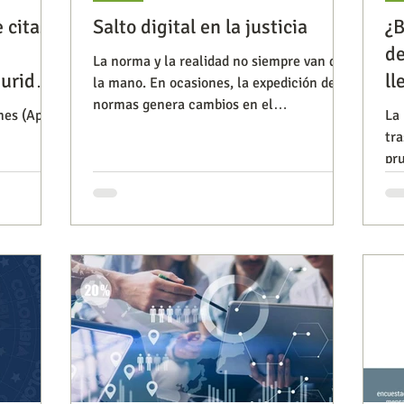
 citas
Salto digital en la justicia
¿B
de
La norma y la realidad no siempre van de
Observatorios precios y competencia
Salud
guridad
ll
la mano. En ocasiones, la expedición de
normas genera cambios en el
nes (App)
La 
compartimiento, y en otras opor
tra
iencia publicitaria
Prueba de producto
Generadore
pru
e sus usu
co