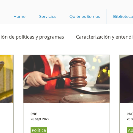
Home
Servicios
Quiénes Somos
Bibliotec
ión de políticas y programas
Caracterización y entend
estión institucional
Ciencia
Apropiación digital
Rating
Política
Intención de voto
Consultas 
ente laboral
Experiencia del cliente
Experiencia de
CNC
CN
26 sept 2022
26 s
Política
Ap
e los grupos de interés
Marca y posicionamiento