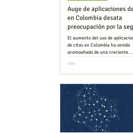
Auge de aplicaciones de
en Colombia desata
Segmentación, hábitos y usos
preocupación por la se
de usuarios
El aumento del uso de aplicacio
de citas en Colombia ha venido
Consumo de medios
Efic
acompañado de una creciente
preocupación por la seguridad d
Capacitaciones