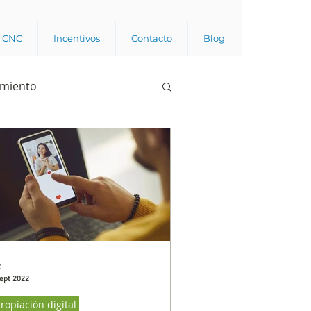
a CNC
Incentivos
Contacto
Blog
imiento
Business analytics
de opinión pública
l trabajador
C
ept 2022
ropiación digital