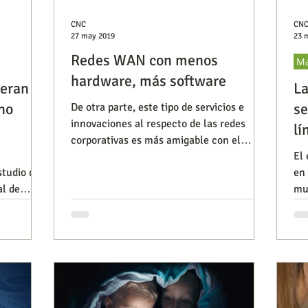
CNC
CN
27 may 2019
23 
Redes WAN con menos
Ma
hardware, más software
deran
La
ho
se
De otra parte, este tipo de servicios e
innovaciones al respecto de las redes
lí
corporativas es más amigable con el
El 
teletrabajo, que en Colomb
studio de
en 
al de
mue
pa
es