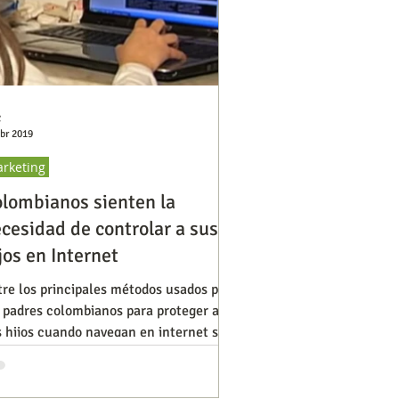
C
abr 2019
rketing
lombianos sienten la
cesidad de controlar a sus
jos en Internet
re los principales métodos usados por
s padres colombianos para proteger a
s hijos cuando navegan en internet se
idenció que el 53%