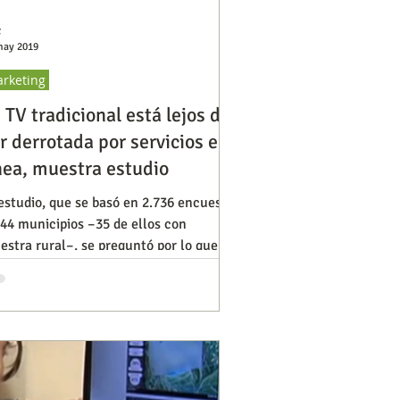
C
may 2019
rketing
 TV tradicional está lejos de
r derrotada por servicios en
nea, muestra estudio
estudio, que se basó en 2.736 encuestas
44 municipios –35 de ellos con
stra rural–, se preguntó por lo que
tá pasando en el consu