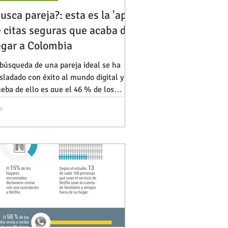
usca pareja?: esta es la 'app'
 citas seguras que acaba de
Diversidad
Negocios
egar a Colombia
búsqueda de una pareja ideal se ha
sladado con éxito al mundo digital y
s de ideas
eba de ello es que el 46 % de los
lombianos ha hecho uso