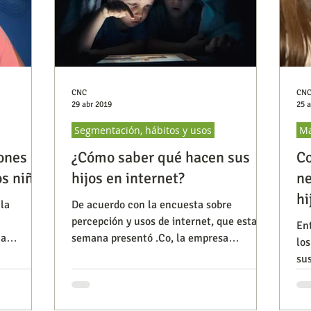
CNC
CN
29 abr 2019
25 
Segmentación, hábitos y usos
Ma
ones
¿Cómo saber qué hacen sus
Co
os niños
hijos en internet?
ne
hi
la
De acuerdo con la encuesta sobre
percepción y usos de internet, que esta
Ent
na
semana presentó .Co, la empresa
lo
ue nueve
concesionaria para administrar el d
su
ev