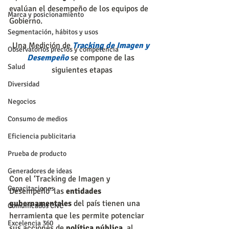
evalúan el desempeño de los equipos de 
Marca y posicionamiento
Gobierno.
Segmentación, hábitos y usos
Una Medición de 
Tracking de Imagen y 
Observatorios precios y competencia
Desempeño
 se compone de las 
Salud
siguientes etapas
Diversidad
Negocios
Consumo de medios
Eficiencia publicitaria
Prueba de producto
Generadores de ideas
Con el ‘Tracking de Imagen y 
Capacitaciones
Desempeño’ las 
entidades 
gubernamentales
 del país tienen una 
Comunicados CNC
herramienta que les permite potenciar 
Excelencia 360
sus acciones de 
política pública
, al 