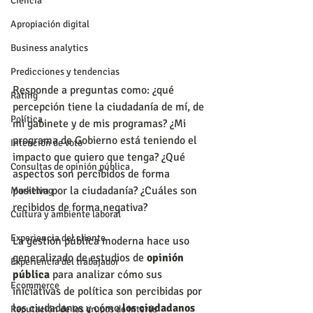
Ciencia
Apropiación digital
Business analytics
Predicciones y tendencias
Responde a preguntas como: ¿qué 
Rating
percepción tiene la ciudadanía de mí, de 
Política
mi gabinete y de mis programas? ¿Mi 
programa de Gobierno está teniendo el 
Intención de voto
impacto que quiero que tenga? ¿Qué 
Consultas de opinión pública
aspectos son percibidos de forma 
positiva por la ciudadanía? ¿Cuáles son 
Marketing
recibidos de forma negativa?
Cultura y ambiente laboral
Experiencia del cliente
La gestión pública moderna hace uso 
generalizado de estudios de 
opinión 
Experiencia del trabajador
pública
 para analizar cómo sus 
Ecommerce
iniciativas de política son percibidas por 
los ciudadanos y cómo 
los ciudadanos
Reputación de los grupos de interés