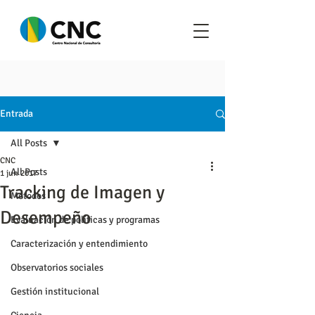
Entrada
All Posts
CNC
All Posts
1 jun 2017
Tracking de Imagen y
Metodos
Desempeño
Evaluación de políticas y programas
Caracterización y entendimiento
Observatorios sociales
Gestión institucional