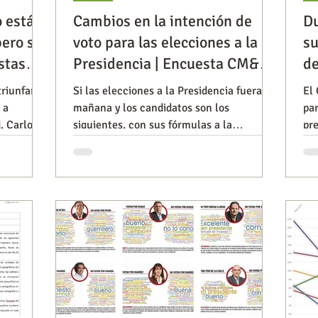
o está,
Cambios en la intención de
Du
ero sí
voto para las elecciones a la
su
Observatorios precios y competencia
Salud
stas
Presidencia | Encuesta CM&-
d
CNC
triunfará
Si las elecciones a la Presidencia fueran
El 
 a
mañana y los candidatos son los
pa
iencia publicitaria
Prueba de producto
Generadore
. Carlos
siguientes, con sus fórmulas a la
pre
Vicepresidencia, ¿por cuál de el
est