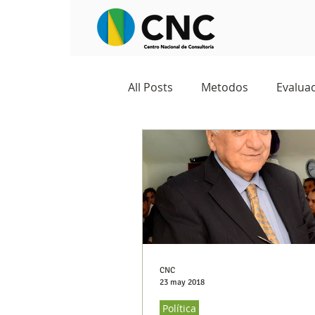
All Posts
Metodos
Evaluac
Observatorios sociales
G
Predicciones y tendencias
Marketing
Cultura y ambi
CNC
23 may 2018
Política
Ecommerce
Reputación d