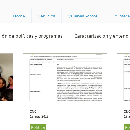
Home
Servicios
Quiénes Somos
Bibliotec
ión de políticas y programas
Caracterización y entend
estión institucional
Ciencia
Apropiación digital
Rating
Política
Intención de voto
Consultas 
ente laboral
Experiencia del cliente
Experiencia de
CNC
CN
18 may 2018
19 
Política
Po
e los grupos de interés
Marca y posicionamiento