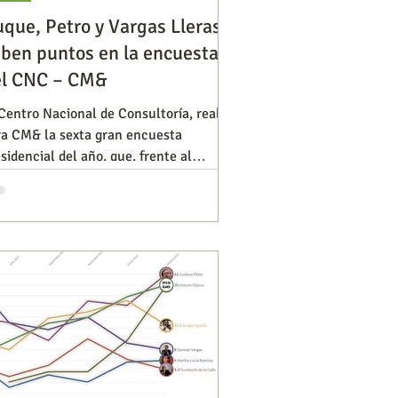
que, Petro y Vargas Lleras
ben puntos en la encuesta
Diversidad
Negocios
el CNC – CM&
Centro Nacional de Consultoría, realizó
ra CM& la sexta gran encuesta
s de ideas
sidencial del año, que, frente al
udio del pasado 3 de