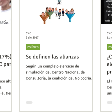
CNC
CN
9 dic 2017
11 
Política
Po
(17%)
Se definen las alianzas
¿C
C para
el
Según un complejo ejercicio de
pr
simulación del Centro Nacional de
Consultoría, la coalición del No podría
oco alto y
El 
tener más de 5 millones de votos en
a
Cen
él tiene”,
un
vot