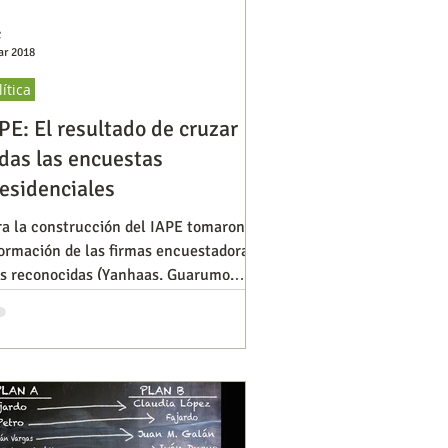
C
ar 2018
lítica
PE: El resultado de cruzar
das las encuestas
esidenciales
ra la construcción del IAPE tomaron la
formación de las firmas encuestadoras
s reconocidas (Yanhaas, Guarumo,
amer, Polimétrica y C