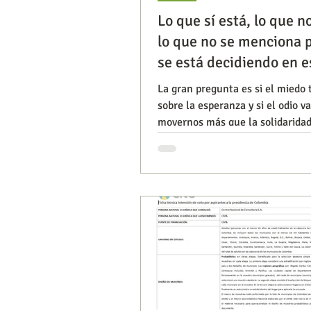
Lo que sí está, lo que n
lo que no se menciona p
Segmentación, hábitos y usos
se está decidiendo en e
elecciones
La gran pregunta es si el miedo 
sobre la esperanza y si el odio va
Consumo de medios
Efic
movernos más que la solidaridad
Lemoine Presidente de
Capacitaciones