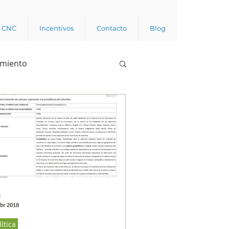
a CNC
Incentivos
Contacto
Blog
imiento
Business analytics
de opinión pública
l trabajador
C
abr 2018
lítica