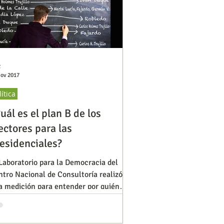
C
nov 2017
lítica
uál es el plan B de los
ectores para las
esidenciales?
Laboratorio para la Democracia del
tro Nacional de Consultoría realizó
a medición para entender por quién
arían los colombianos s