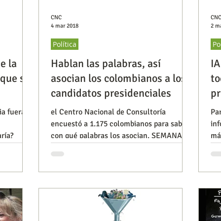
CNC
CN
4 mar 2018
2 m
Política
Po
e la
Hablan las palabras, así
IA
que se
asocian los colombianos a los
to
candidatos presidenciales
pr
ia fueran
el Centro Nacional de Consultoría
Pa
encuestó a 1.175 colombianos para saber
in
aría?
con qué palabras los asocian. SEMANA
má
eligió los resultados corresp
Inv