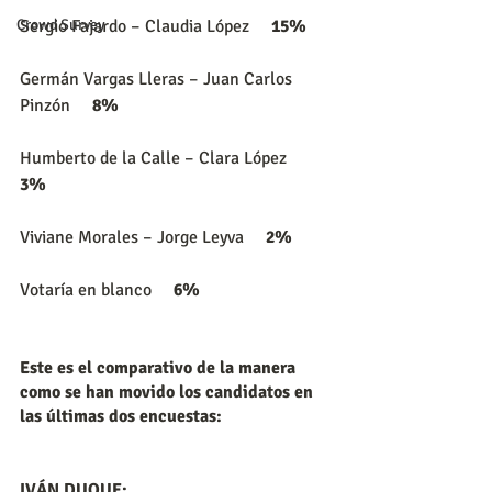
Sergio Fajardo – Claudia López     
15%
Crowd Survey
Germán Vargas Lleras – Juan Carlos 
Pinzón     
8%
Humberto de la Calle – Clara López     
3%
Viviane Morales – Jorge Leyva     
2%
Votaría en blanco     
6%
Este es el comparativo de la manera 
como se han movido los candidatos en 
las últimas dos encuestas:
IVÁN DUQUE: