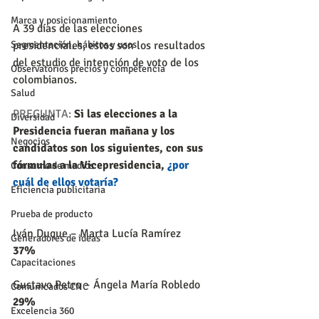
Marca y posicionamiento
A 39 días de las elecciones 
presidenciales, estos son los resultados 
Segmentación, hábitos y usos
del estudio de intención de voto de los 
Observatorios precios y competencia
colombianos.
Salud
PREGUNTA:
Si las elecciones a la 
Diversidad
Presidencia fueran mañana y los 
Negocios
candidatos son los siguientes, con sus 
fórmulas a la Vicepresidencia, 
¿por 
Consumo de medios
cuál de ellos votaría?
Eficiencia publicitaria
Prueba de producto
Iván Duque – Marta Lucía Ramírez     
Generadores de ideas
37%
Capacitaciones
Gustavo Petro – Ángela María Robledo     
Comunicados CNC
29%
Excelencia 360