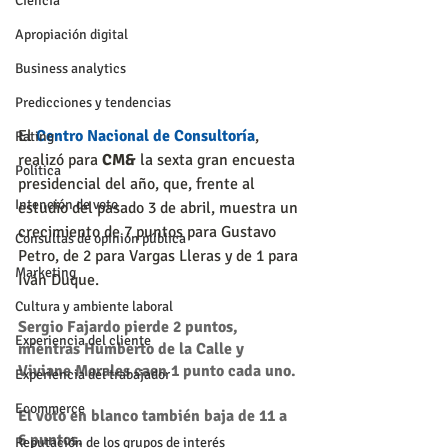
Ciencia
Apropiación digital
Business analytics
Predicciones y tendencias
El 
Centro Nacional de Consultoría
, 
Rating
realizó para 
CM&
 la sexta gran encuesta 
Política
presidencial del año, que, frente al 
Intención de voto
estudio del pasado 3 de abril, muestra un 
crecimiento de 7 puntos para Gustavo 
Consultas de opinión pública
Petro, de 2 para Vargas Lleras y de 1 para 
Marketing
Iván Duque.
Cultura y ambiente laboral
Sergio Fajardo pierde 2 puntos, 
Experiencia del cliente
mientras Humberto de la Calle y 
Viviane Morales caen 1 punto cada uno.
Experiencia del trabajador
Ecommerce
El voto en blanco también baja de 11 a 
6 puntos.
Reputación de los grupos de interés