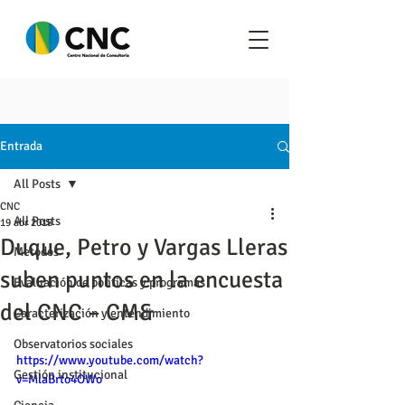
Entrada
All Posts
CNC
All Posts
19 abr 2018
Duque, Petro y Vargas Lleras
Metodos
suben puntos en la encuesta
Evaluación de políticas y programas
del CNC – CM&
Caracterización y entendimiento
Observatorios sociales
https://www.youtube.com/watch?
Gestión institucional
v=MlaBrto4OWo