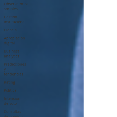
Observatorios
sociales
Gestión
institucional
Ciencia
Apropiación
digital
Business
analytics
Predicciones
y
tendencias
Rating
Política
Intención
de voto
Consultas
de opinión