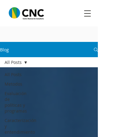
Blog
All Posts
All Posts
Metodos
Evaluación
de
políticas y
programas
Caracterización
y
entendimiento