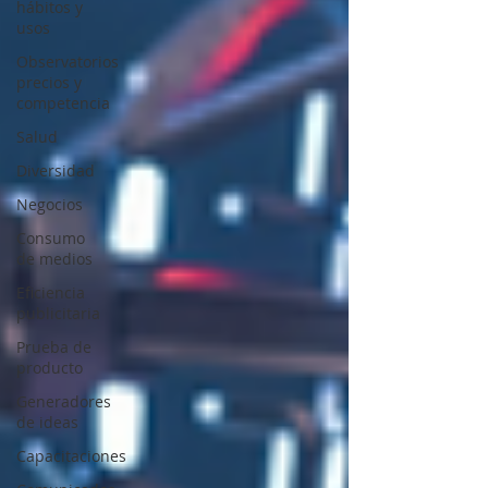
hábitos y
usos
Observatorios
precios y
competencia
Salud
Diversidad
Negocios
Consumo
de medios
Eficiencia
publicitaria
Prueba de
producto
Generadores
de ideas
Capacitaciones