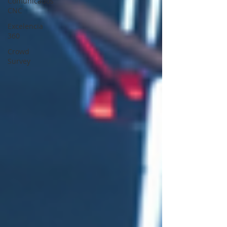
Comunicados
CNC
Excelencia
360
Crowd
Survey