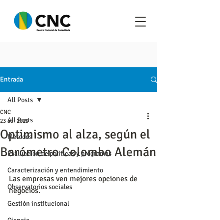
Entrada
All Posts
CNC
All Posts
23 abr 2019
Optimismo al alza, según el
Metodos
Barómetro Colombo Alemán
Evaluación de políticas y programas
Caracterización y entendimiento
Las empresas ven mejores opciones de 
Observatorios sociales
negocios.
Gestión institucional