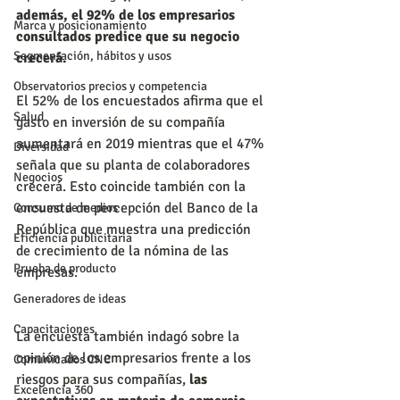
además, el 92% de los empresarios 
Marca y posicionamiento
consultados predice que su negocio 
Segmentación, hábitos y usos
crecerá.
Observatorios precios y competencia
El 52% de los encuestados afirma que el 
Salud
gasto en inversión de su compañía 
aumentará en 2019 mientras que el 47% 
Diversidad
señala que su planta de colaboradores 
Negocios
crecerá. Esto coincide también con la 
encuesta de percepción del Banco de la 
Consumo de medios
República que muestra una predicción 
Eficiencia publicitaria
de crecimiento de la nómina de las 
Prueba de producto
empresas.
Generadores de ideas
Capacitaciones
La encuesta también indagó sobre la 
opinión de los empresarios frente a los 
Comunicados CNC
riesgos para sus compañías,
 las 
Excelencia 360