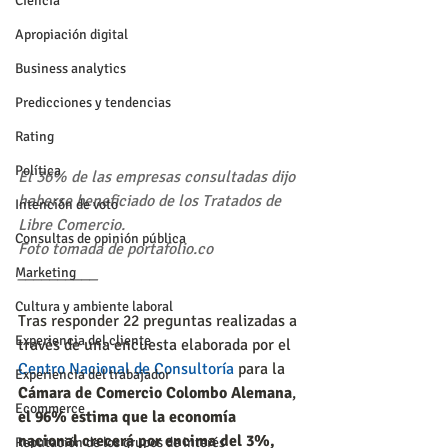
Ciencia
Apropiación digital
Business analytics
Predicciones y tendencias
Rating
Política
El 36% de las empresas consultadas dijo 
haberse beneficiado de los Tratados de 
Intención de voto
Libre Comercio.
Consultas de opinión pública
Foto tomada de portafolio.co
__________
Marketing
Cultura y ambiente laboral
Tras responder 22 preguntas realizadas a 
Experiencia del cliente
través de una encuesta elaborada por el 
Centro Nacional de Consultoría
 para la
Experiencia del trabajador
Cámara de Comercio Colombo Alemana
, 
Ecommerce
el 96% estima que la economía 
nacional crecerá por encima del 3%, 
Reputación de los grupos de interés