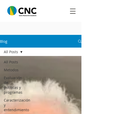
Blog
All Posts
All Posts
Metodos
Evaluación
de
políticas y
programas
Caracterización
y
entendimiento