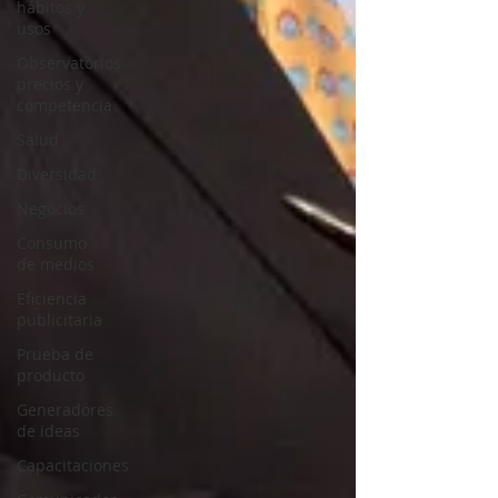
hábitos y
usos
Observatorios
precios y
competencia
Salud
Diversidad
Negocios
Consumo
de medios
Eficiencia
publicitaria
Prueba de
producto
Generadores
de ideas
Capacitaciones