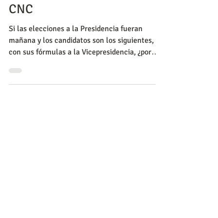
Cambios en la intención de
voto para las elecciones a la
Presidencia | Encuesta CM&-
CNC
Si las elecciones a la Presidencia fueran
mañana y los candidatos son los siguientes,
con sus fórmulas a la Vicepresidencia, ¿por
cuál de el