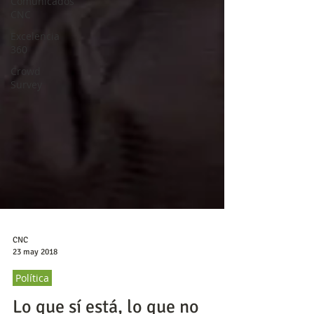
Comunicados
CNC
Excelencia
360
Crowd
Survey
CNC
23 may 2018