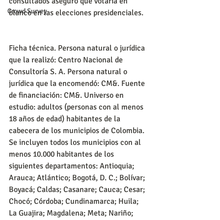
consultados aseguró que votaría en 
Crowd Survey
blanco en las elecciones presidenciales.
Ficha técnica. Persona natural o jurídica 
que la realizó: Centro Nacional de 
Consultoría S. A. Persona natural o 
jurídica que la encomendó: CM&. Fuente 
de financiación: CM&. Universo en 
estudio: adultos (personas con al menos 
18 años de edad) habitantes de la 
cabecera de los municipios de Colombia. 
Se incluyen todos los municipios con al 
menos 10.000 habitantes de los 
siguientes departamentos: Antioquia; 
Arauca; Atlántico; Bogotá, D. C.; Bolívar; 
Boyacá; Caldas; Casanare; Cauca; Cesar; 
Chocó; Córdoba; Cundinamarca; Huila; 
La Guajira; Magdalena; Meta; Nariño; 