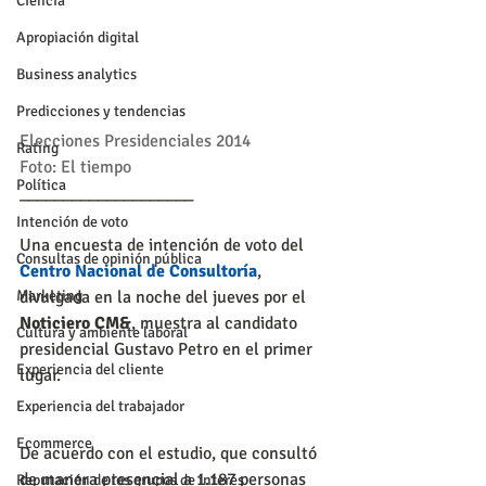
Ciencia
Apropiación digital
Business analytics
Predicciones y tendencias
Elecciones Presidenciales 2014
Rating
Foto: El tiempo
Política
____________________
Intención de voto
Una encuesta de intención de voto del 
Consultas de opinión pública
Centro Nacional de Consultoría
, 
Marketing
divulgada en la noche del jueves por el 
Noticiero CM&
, muestra al candidato 
Cultura y ambiente laboral
presidencial Gustavo Petro en el primer 
Experiencia del cliente
lugar.
Experiencia del trabajador
Ecommerce
De acuerdo con el estudio, que consultó 
de manera presencial a 1.187 personas 
Reputación de los grupos de interés