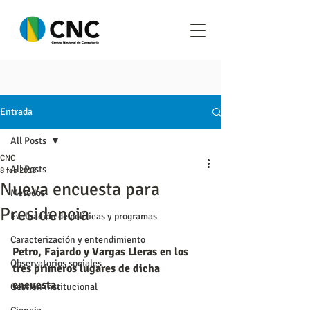
Entrada
All Posts
CNC
All Posts
8 feb 2018
Nueva encuesta para
Metodos
Presidencia
Evaluación de políticas y programas
Caracterización y entendimiento
Petro, Fajardo y Vargas Lleras en los 
Observatorios sociales
tres primeros lugares de dicha 
encuesta.
Gestión institucional