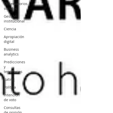
Observatorios
sociales
Gestión
institucional
Ciencia
Apropiación
digital
Business
analytics
Predicciones
y
tendencias
Rating
Política
Intención
de voto
Consultas
de opinión