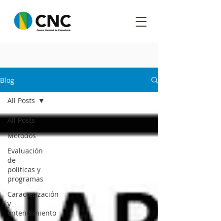
Blog
All Posts
All Posts
Metodos
Evaluación
de
políticas y
programas
Caracterización
y
entendimiento