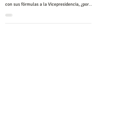
CNC
Si las elecciones a la Presidencia fueran
mañana y los candidatos son los siguientes,
con sus fórmulas a la Vicepresidencia, ¿por
cuál de el