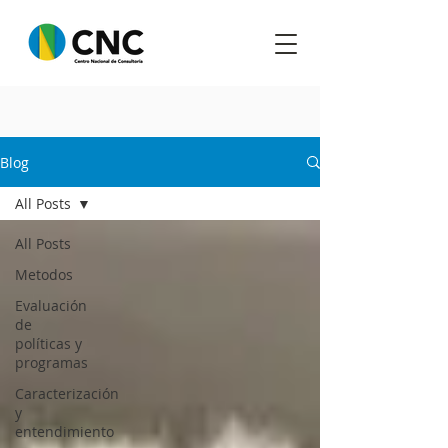
Blog
All Posts
All Posts
Metodos
Evaluación
de
políticas y
programas
Caracterización
y
entendimiento