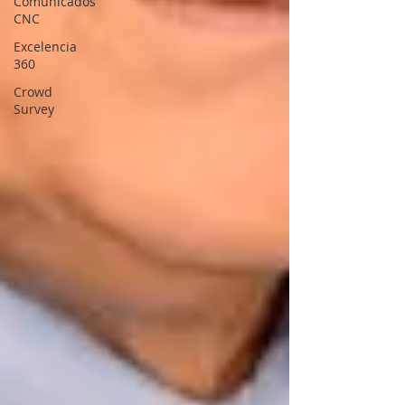
Comunicados
CNC
Excelencia
360
Crowd
Survey