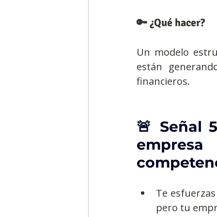
🔑 ¿Qué hacer?
Un modelo estru
están generando
financieros.
🚨 Señal 5
empresa 
competen
Te esfuerzas
pero tu empr