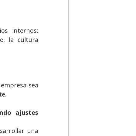
s internos: 
, la cultura 
 empresa sea 
te.
do ajustes 
arrollar una 