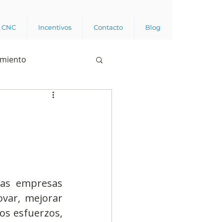
a CNC
Incentivos
Contacto
Blog
imiento
Business analytics
de opinión pública
l trabajador
as empresas 
var, mejorar 
os esfuerzos, 