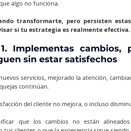
que algo no funciona.
ando transformarte, pero persisten estas 
Observatorios precios y competencia
Salud
sar si tu estrategia es realmente efectiva.
edios
Eficiencia publicitaria
Prueba de producto
 1. Implementas cambios, p
iguen sin estar satisfechos
pacitaciones
nuevos servicios, mejorado la atención, cambia
s quejas continúan.
sfacción del cliente no mejora, o incluso dismin
ificar que los cambios no están alineados
 tus clientes o que la experiencia sigue siendo 