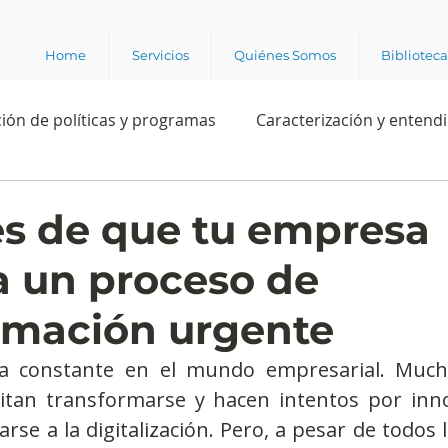
Home
Servicios
Quiénes Somos
Bibliotec
ión de políticas y programas
Caracterización y entend
estión institucional
Ciencia
Apropiación digital
es de que tu empresa
a un proceso de
Rating
Política
Intención de voto
Consultas 
rmación urgente
ente laboral
Experiencia del cliente
Experiencia de
a constante en el mundo empresarial. Much
tan transformarse y hacen intentos por inno
rse a la digitalización. Pero, a pesar de todos l
e los grupos de interés
Marca y posicionamiento