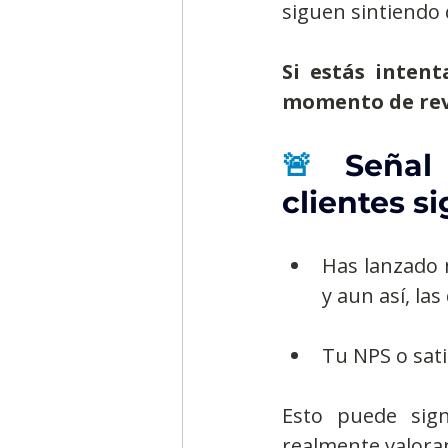
siguen sintiendo 
Si estás intent
Segmentación, hábitos y usos
momento de revi
Negocios
Consumo de m
🚨 
Señal
clientes s
Generadores de ideas
Ca
Has lanzado 
y aun así, la
Tu NPS o sati
Esto puede sign
realmente valoran