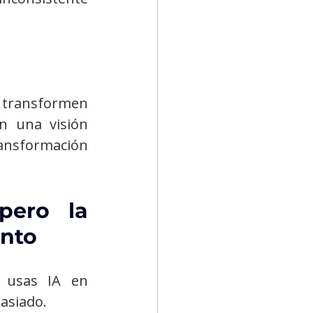
 transformen 
n una visión 
ansformación 
pero la 
ento
 usas IA en 
asiado.