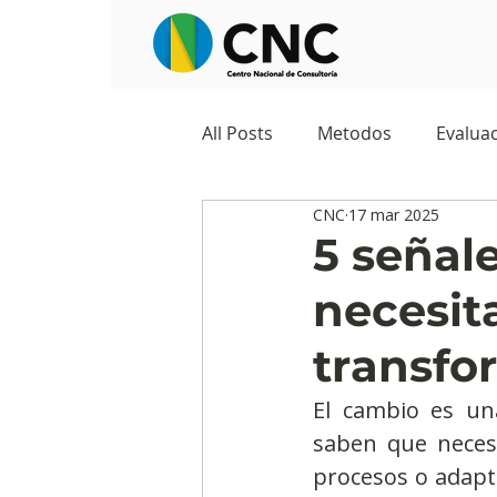
All Posts
Metodos
Evaluac
CNC
17 mar 2025
Observatorios sociales
G
5 señal
necesit
Predicciones y tendencias
transfo
Marketing
Cultura y ambi
El cambio es un
saben que necesi
procesos o adapta
Ecommerce
Reputación d