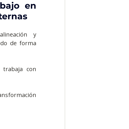
bajo en 
nternas
ineación y 
ndo de forma 
trabaja con 
ransformación 