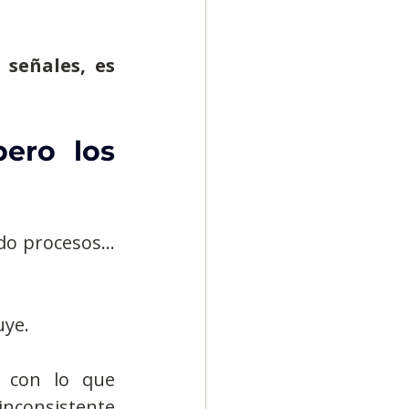
señales, es 
Diversidad
ero los 
do procesos… 
uye.
 con lo que 
inconsistente 