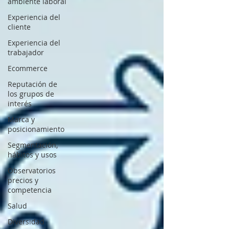
ambiente laboral
Experiencia del
cliente
Experiencia del
trabajador
Ecommerce
Reputación de
los grupos de
interés
Marca y
posicionamiento
Segmentación,
hábitos y usos
Observatorios
precios y
competencia
Salud
Diversidad