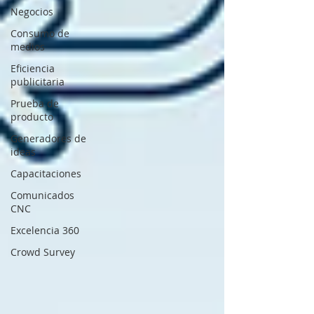
Negocios
Consumo de
medios
Eficiencia
publicitaria
Prueba de
producto
Generadores de
ideas
Capacitaciones
Comunicados
CNC
Excelencia 360
Crowd Survey