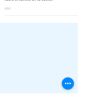
Adáptate o desaparece: transforma tu empresa
de forma estructurada con Excelencia360 y
lidera el cambio en tu sector.