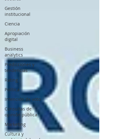
Gestión
institucional
Ciencia
Apropiación
digital
Business
analytics
Predicciones y
tendencias
Rating
Política
Intención de voto
Consultas de
opinión pública
Marketing
Cultura y