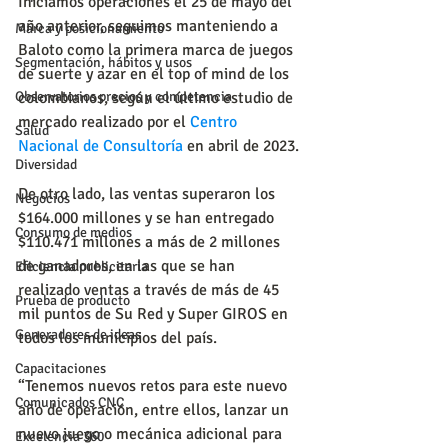
Iniciamos operaciones el 25 de mayo del 
año anterior, seguimos manteniendo a 
Marca y posicionamiento
Baloto como la primera marca de juegos 
Segmentación, hábitos y usos
de suerte y azar en el top of mind de los 
colombianos, según el último estudio de 
Observatorios precios y competencia
mercado realizado por el 
Centro 
Salud
Nacional de Consultoría
 en abril de 2023.
Diversidad
De otro lado, las ventas superaron los 
Negocios
$164.000 millones y se han entregado 
Consumo de medios
$110.471 millones a más de 2 millones 
de ganadores, en las que se han 
Eficiencia publicitaria
realizado ventas a través de más de 45 
Prueba de producto
mil puntos de Su Red y Super GIROS en 
Generadores de ideas
todos los municipios del país.
Capacitaciones
“Tenemos nuevos retos para este nuevo 
Comunicados CNC
año de operación, entre ellos, lanzar un 
nuevo juego o mecánica adicional para 
Excelencia 360