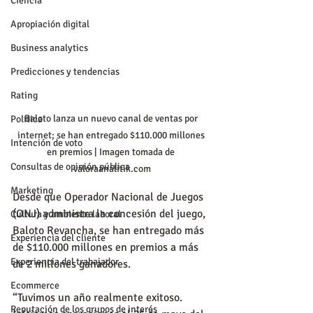
Ciencia
Apropiación digital
Business analytics
Predicciones y tendencias
Rating
Baloto lanza un nuevo canal de ventas por 
Política
internet; se han entregado $110.000 millones 
Intención de voto
en premios | Imagen tomada de 
Consultas de opinión pública
valoraanalitik.com
Marketing
Desde que Operador Nacional de Juegos 
(ONJ) administra la concesión del juego, 
Cultura y ambiente laboral
Baloto Revancha, se han entregado más 
Experiencia del cliente
de $110.000 millones en premios a más 
Experiencia del trabajador
de 2 millones ganadores.
Ecommerce
“Tuvimos un año realmente exitoso. 
Reputación de los grupos de interés