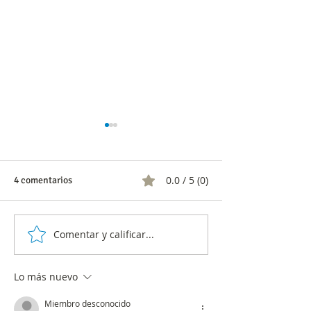
0.0 / 5 (0)
4 comentarios
Comentar y calificar...
Baloto lanza un nuevo
Encuesta muestra
canal de ventas por
que le dan los c
internet; así funcionará
al internet
Lo más nuevo
Miembro desconocido