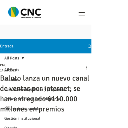
Entrada
All Posts
CNC
All Posts
14 jul 2023
Baloto lanza un nuevo canal
Metodos
de ventas por internet; se
Evaluación de políticas y programas
han entregado $110.000
Caracterización y entendimiento
millones en premios
Observatorios sociales
Gestión institucional