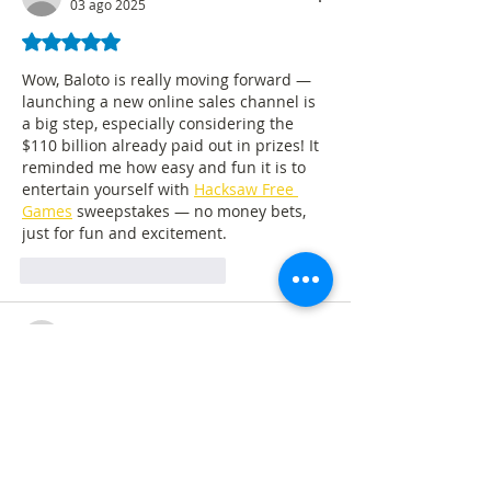
03 ago 2025
Obtuvo 5 de 5 estrellas.
Wow, Baloto is really moving forward — 
launching a new online sales channel is 
a big step, especially considering the 
$110 billion already paid out in prizes! It 
reminded me how easy and fun it is to 
entertain yourself with 
Hacksaw Free 
Games
 sweepstakes — no money bets, 
just for fun and excitement.
Me gusta
Reaccionar
Miembro desconocido
19 ene 2025
El nuevo canal de ventas por internet de 
Baloto Revancha es un gran paso para la 
industria de los juegos de azar en 
Colombia, ofreciendo comodidad y 
acceso a un público más joven. Con más 