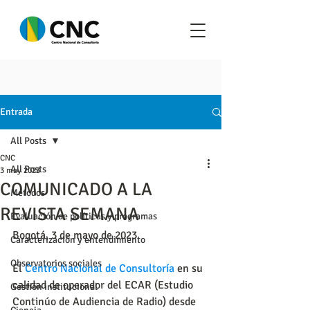
Entrada
All Posts
CNC
All Posts
3 may 2023
COMUNICADO A LA
Metodos
REVISTA SEMANA
Evaluación de políticas y programas
Bogotá, 3 de mayo de 2023 
Caracterización y entendimiento
Observatorios sociales
El 
Centro Nacional de Consultoría
 en su 
calidad de operador del ECAR (Estudio 
Gestión institucional
Continúo de Audiencia de Radio) desde 