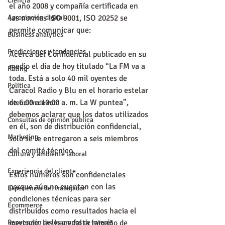
Ciencia
el año 2008 y compañía certificada en 
Apropiación digital
las normas ISO 9001, ISO 20252 se 
permite comunicar que:
Business analytics
Predicciones y tendencias
Acerca del Confidencial publicado en su 
medio el día de hoy titulado “La FM va a 
Rating
toda. Está a solo 40 mil oyentes de 
Política
Caracol Radio y Blu en el horario estelar 
de 6:00 a 10:00 a. m. La W puntea”, 
Intención de voto
debemos aclarar que los datos utilizados 
Consultas de opinión pública
en él, son de distribución confidencial, 
Marketing
solo se le entregaron a seis miembros 
del comité técnico.
Cultura y ambiente laboral
Experiencia del cliente
Estos números son confidenciales 
porque aún no cuentan con las 
Experiencia del trabajador
condiciones técnicas para ser 
Ecommerce
distribuidos como resultados hacia el 
Reputación de los grupos de interés
mercado, les hace falta tamaño de 