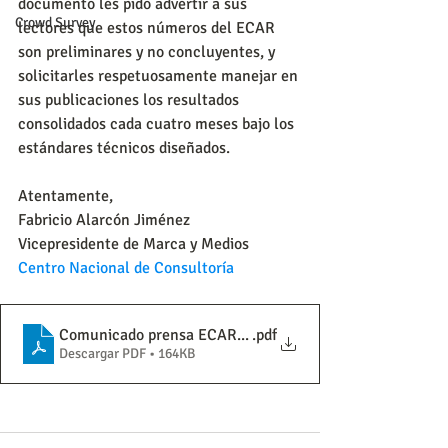
documento les pido advertir a sus 
Crowd Survey
lectores que estos números del ECAR 
son preliminares y no concluyentes, y 
solicitarles respetuosamente manejar en 
sus publicaciones los resultados 
consolidados cada cuatro meses bajo los 
estándares técnicos diseñados.
Atentamente,
Fabricio Alarcón Jiménez
Vicepresidente de Marca y Medios
Centro Nacional de Consultoría
Comunicado prensa ECAR (2)
.pdf
Descargar PDF • 164KB