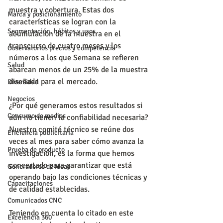
muestra y cobertura. Estas dos 
Marca y posicionamiento
características se logran con la 
Segmentación, hábitos y usos
acumulación de la muestra en el 
transcurso de cuatro meses y los 
Observatorios precios y competencia
números a los que Semana se refieren 
Salud
abarcan menos de un 25% de la muestra 
diseñada para el mercado. 
Diversidad
Negocios
¿Por qué generamos estos resultados si 
Consumo de medios
aún no tienen la confiabilidad necesaria? 
Nuestro comité técnico se reúne dos 
Eficiencia publicitaria
veces al mes para saber cómo avanza la 
Prueba de producto
investigación, es la forma que hemos 
concertado para garantizar que está 
Generadores de ideas
operando bajo las condiciones técnicas y 
Capacitaciones
de calidad establecidas. 
Comunicados CNC
Teniendo en cuenta lo citado en este 
Excelencia 360