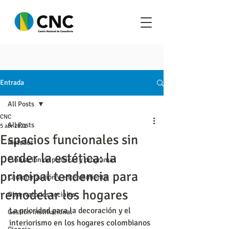
Entrada
All Posts
CNC
All Posts
5 abr 2021
Espacios funcionales sin
Metodos
perder la estética: la
Evaluación de políticas y programas
principal tendencia para
Caracterización y entendimiento
remodelar los hogares
Observatorios sociales
La prioridad para la decoración y el 
Gestión institucional
interiorismo en los hogares colombianos 