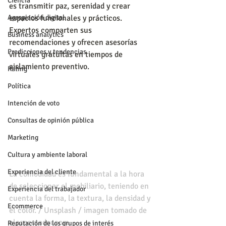
Ciencia
es transmitir paz, serenidad y crear 
Apropiación digital
espacios funcionales y prácticos. 
Expertos comparten sus 
Business analytics
recomendaciones y ofrecen asesorías 
Predicciones y tendencias
virtuales gratuitas en tiempos de 
aislamiento preventivo.
Rating
Política
Intención de voto
Consultas de opinión pública
Marketing
Cultura y ambiente laboral
Experiencia del cliente
La comodidad es fundamental a la hora 
de seleccionar el mobiliario, teniendo en 
Experiencia del trabajador
cuenta la forma, la textura, la densidad y 
Ecommerce
el color. / Unsplash / imagen tomado de 
elespectador.com
Reputación de los grupos de interés