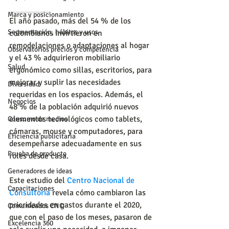
__________
Marca y posicionamiento
El año pasado, más del 54 % de los 
Segmentación, hábitos y usos
colombianos invirtieron en 
remodelaciones o adaptaciones al hogar 
Observatorios precios y competencia
y el 43 % adquirieron mobiliario 
Salud
ergonómico como sillas, escritorios, para 
mejorar y suplir las necesidades 
Diversidad
requeridas en los espacios. Además, el 
Negocios
48 % de la población adquirió nuevos 
elementos tecnológicos como tablets, 
Consumo de medios
cámaras, mouse y computadores, para 
Eficiencia publicitaria
desempeñarse adecuadamente en sus 
Prueba de producto
roles desde casa.
Generadores de ideas
Este estudio del 
Centro Nacional de 
Capacitaciones
Consultoría
 revela cómo cambiaron las 
prioridades en gastos durante el 2020, 
Comunicados CNC
que con el paso de los meses, pasaron de 
Excelencia 360