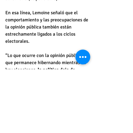
En esa línea, Lemoine señaló que el 
comportamiento y las preocupaciones de 
la opinión pública también están 
estrechamente ligados a los ciclos 
electorales.
“Lo que ocurre con la opinión pública es 
que permanece hibernando mientras no 
hay elecciones: 
la política deja de 
interesar a la gente. 
Sin embargo, ese 
interés comienza a despertar cuando los 
comicios se acercan y adquiere entonces 
un significado profundo sobre el lugar en 
el que estamos parados como sociedad. 
En ese sentido, funciona como un 
espejo”, dijo.