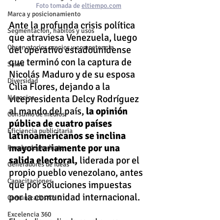
Foto tomada de 
eltiempo.com
Marca y posicionamiento
Ante la profunda crisis política 
Segmentación, hábitos y usos
que atraviesa Venezuela, luego 
Observatorios precios y competencia
del operativo estadounidense 
que terminó con la captura de 
Salud
Nicolás Maduro y de su esposa 
Diversidad
Cilia Flores, dejando a la 
vicepresidenta Delcy Rodríguez 
Negocios
al mando del país,
 la opinión 
Consumo de medios
pública de cuatro países 
Eficiencia publicitaria
latinoamericanos se inclina 
mayoritariamente por una 
Prueba de producto
salida electoral,
 liderada por el 
Generadores de ideas
propio pueblo venezolano, antes 
Capacitaciones
que por soluciones impuestas 
por la comunidad internacional.
Comunicados CNC
Excelencia 360