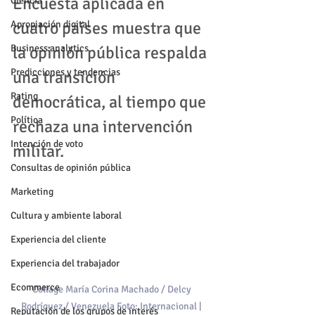
Encuesta aplicada en 
Ciencia
cuatro países muestra que 
Apropiación digital
Business analytics
la opinión pública respalda 
Predicciones y tendencias
una transición 
Rating
democrática, al tiempo que 
Política
rechaza una intervención 
Intención de voto
militar.
Consultas de opinión pública
Marketing
Cultura y ambiente laboral
Experiencia del cliente
Experiencia del trabajador
Ecommerce
Collage María Corina Machado / Delcy 
Rodríguez / Venezuela Foto: Internacional | 
Reputación de los grupos de interés