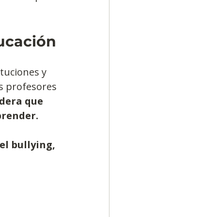
ducación
tuciones y 
s profesores 
dera que 
prender.
l bullying, 