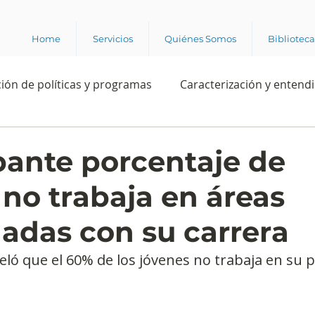
Home
Servicios
Quiénes Somos
Bibliotec
ión de políticas y programas
Caracterización y entend
estión institucional
Ciencia
Apropiación digital
ante porcentaje de
 no trabaja en áreas
Rating
Política
Intención de voto
Consultas 
nadas con su carrera
ente laboral
Experiencia del cliente
Experiencia de
ló que el 60% de los jóvenes no trabaja en su p
e los grupos de interés
Marca y posicionamiento