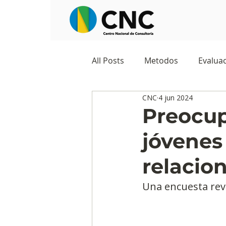
All Posts
Metodos
Evaluac
CNC
4 jun 2024
Observatorios sociales
G
Preocup
jóvenes
Predicciones y tendencias
relacio
Marketing
Cultura y ambi
Una encuesta reve
Ecommerce
Reputación d