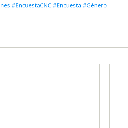
enes
#EncuestaCNC
#Encuesta
#Género