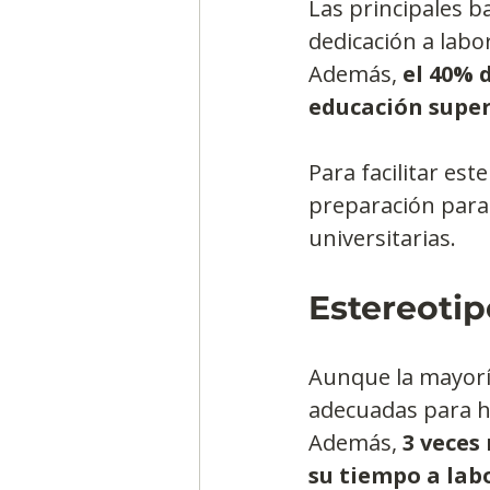
Las principales b
dedicación a labo
Además,
 el 40% 
educación super
Para facilitar est
preparación para 
universitarias.
Estereoti
Aunque la mayoría
adecuadas para ho
Además,
 3 vece
su tiempo a lab