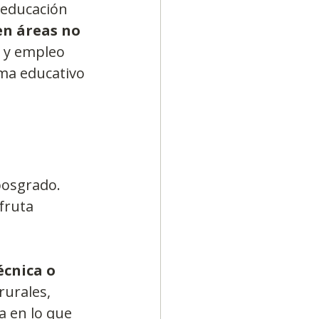
 educación 
en áreas no 
n y empleo 
ma educativo 
posgrado. 
fruta 
écnica o 
rurales, 
a en lo que 