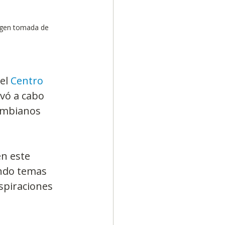
agen tomada de 
el 
Centro 
evó a cabo 
ombianos 
en este 
ndo temas 
spiraciones 