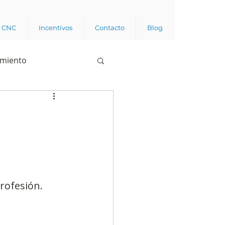
a CNC
Incentivos
Contacto
Blog
imiento
Business analytics
de opinión pública
l trabajador
rofesión.