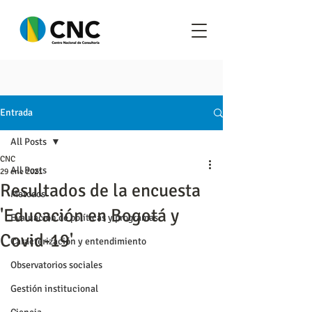
Entrada
All Posts
CNC
All Posts
29 ene 2021
Resultados de la encuesta
Metodos
'Educación en Bogotá y
Evaluación de políticas y programas
Covid-19'
Caracterización y entendimiento
Observatorios sociales
Gestión institucional