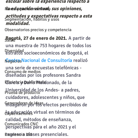
escolar sobre la experiencia respecto a 
la educación virtual, sus opiniones, 
Marca y posicionamiento
actitudes y expectativas respecto a esta 
Segmentación, hábitos y usos
modalidad.
Observatorios precios y competencia
Bogotá, 27 de enero de 2021.
 A partir de 
Salud
una muestra de 753 hogares de todos los 
Diversidad
estratos socioeconómicos de Bogotá, el 
Centro Nacional de Consultoría
 realizó 
Negocios
una serie de encuestas telefónicas -
Consumo de medios
diseñadas por los profesores Sandra 
García y Darío Maldonado, de la 
Eficiencia publicitaria
Universidad de los Andes- a padres, 
Prueba de producto
cuidadores, adolescentes y niños, que 
Generadores de ideas
indagaron por los efectos percibidos de 
la educación virtual en términos de 
Capacitaciones
calidad, métodos de enseñanza, 
Comunicados CNC
perspectivas para el año 2021 y el 
regreso a clases presenciales.
Excelencia 360