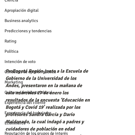
Ciencia
Apropiación digital
Business analytics
Predicciones y tendencias
Rating
Política
Intención de voto
ProBogotá Región junto a la Escuela de 
Consultas de opinión pública
Gobierno de la Universidad de los 
Marketing
Andes, presentaron en la mañana de 
este miércoles 27 de enero los 
Cultura y ambiente laboral
resultados de la encuesta ‘Educación en 
Experiencia del cliente
Bogotá y Covid 19’ realizada por los 
Experiencia del trabajador
profesores Sandra García y Darío 
Maldonado, la cual indagó a padres y 
Ecommerce
cuidadores de población en edad 
Reputación de los grupos de interés