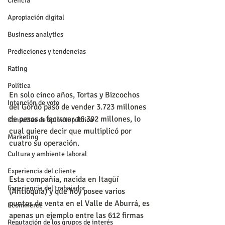
Ciencia
Apropiación digital
Business analytics
Predicciones y tendencias
Rating
Política
En solo cinco años, Tortas y Bizcochos 
Intención de voto
del Gordo pasó de vender 3.723 millones 
de pesos a facturar 16.392 millones, lo 
Consultas de opinión pública
cual quiere decir que multiplicó por 
Marketing
cuatro su operación.
Cultura y ambiente laboral
Experiencia del cliente
Esta compañía, nacida en Itagüí 
Experiencia del trabajador
(Antioquia) y que hoy posee varios 
puntos de venta en el Valle de Aburrá, es 
Ecommerce
apenas un ejemplo entre las 612 firmas 
Reputación de los grupos de interés