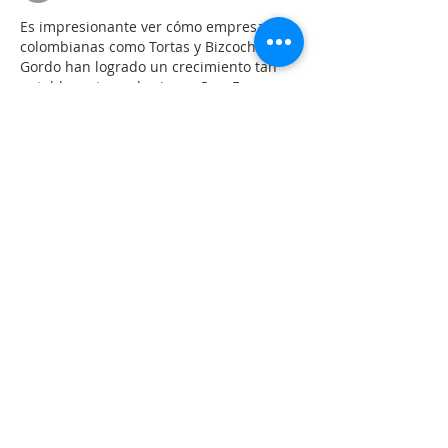
Es impresionante ver cómo empresas 
colombianas como Tortas y Bizcochos del 
Gordo han logrado un crecimiento tan 
notable en tan solo cinco años. Es un 
claro ejemplo de cómo el esfuerzo y la 
visión empresarial pueden generar 
grandes resultados. Si te interesa 
explorar más oportunidades de 
entretenimiento mientras apoyas el 
crecimiento empresarial, te recomiendo 
probar 
AquaWin Casino España
, un 
lugar donde podrás disfrutar de una 
experiencia de juego divertida y segura.
Editado
Me gusta
Reaccionar
Nuestras redes