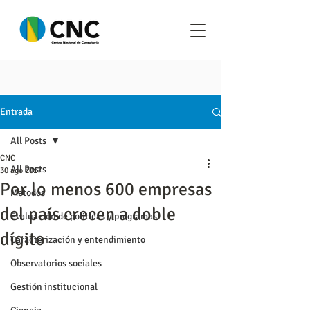
Entrada
All Posts
CNC
All Posts
30 ago 2017
Por lo menos 600 empresas
Metodos
del país crecen a doble
Evaluación de políticas y programas
dígito
Caracterización y entendimiento
Observatorios sociales
Gestión institucional