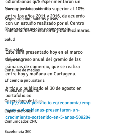
colombianas que experimentaron un 
crecimiento sostenido superior al 10% 
Marca y posicionamiento
entre los años 2011 y 2016, de acuerdo 
Segmentación, hábitos y usos
con un estudio realizado por el Centro 
Observatorios precios y competencia
Nacional de Consultoría y Confecámaras.
Salud
Diversidad
Este será presentado hoy en el marco 
del congreso anual del gremio de las 
Negocios
cámaras de comercio, que se realiza 
Consumo de medios
entre hoy y mañana en Cartagena.
Eficiencia publicitaria
Articulo publicado el 30 de agosto en 
Prueba de producto
portafolio.co
Generadores de ideas
http://www.portafolio.co/economia/emp
resas-colombianas-presentaron-un-
Capacitaciones
crecimiento-sostenido-en-5-anos-509204
Comunicados CNC
Excelencia 360