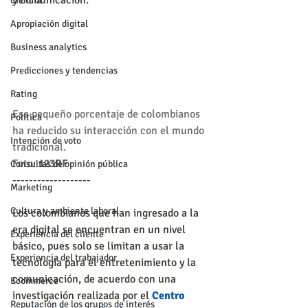
y comunicación.
Ciencia
Apropiación digital
Business analytics
Predicciones y tendencias
Rating
Ese pequeño porcentaje de colombianos 
Política
ha reducido su interacción con el mundo 
Intención de voto
tradicional.
Foto: 
123RF
Consultas de opinión pública
-------------------
Marketing
Cultura y ambiente laboral
Los colombianos que han ingresado a la 
era digital se encuentran en un nivel 
Experiencia del cliente
básico, pues solo se limitan a usar la 
Experiencia del trabajador
tecnología para el entretenimiento y la 
comunicación, de acuerdo con una 
Ecommerce
investigación realizada por el 
Centro 
Reputación de los grupos de interés