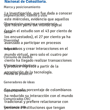
Nacional de Consultoría
.
Marca y posicionamiento
La investigación, que fue dada a conocer 
Segmentación, hábitos y usos
este miércoles, evidencia que aquellos 
Observatorios precios y competencia
que hacen parte del mundo digital 
(según el estudio son el 43 por ciento de 
Salud
los encuestados), el 27 por ciento ya ha 
Diversidad
avanzado a participar en procesos 
educativos y crear interacciones en el 
Negocios
mundo virtual, pero solo el cuatro por 
Consumo de medios
ciento ha llegado realizar transacciones 
Eficiencia publicitaria
y producir ingresos a partir de la 
apropiación de la tecnología.
Prueba de producto
Generadores de ideas
Ese pequeño porcentaje de colombianos 
Capacitaciones
ha reducido su interacción con el mundo 
Comunicados CNC
tradicional y prefiere relacionarse con 
Excelencia 360
personas e instituciones que tengan 