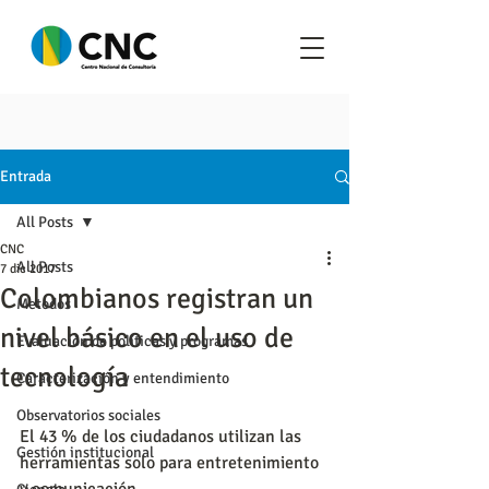
Entrada
All Posts
CNC
All Posts
7 dic 2017
Colombianos registran un
Metodos
nivel básico en el uso de
Evaluación de políticas y programas
tecnología
Caracterización y entendimiento
Observatorios sociales
El 43 % de los ciudadanos utilizan las 
Gestión institucional
herramientas solo para entretenimiento 