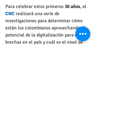
Para celebrar estos primeros 
30 años
, el 
CNC
 realizará una serie de 
investigaciones para determinar cómo 
están los colombianos aprovechando el 
potencial de la digitalización para cerrar 
brechas en el país y cuál es el nivel de 
optimismo frente al futuro.
Artículo tomado de eltiempo.com | 
Tecnósfera
http://www.eltiempo.com/tecnosfera/no
vedades-tecnologia/centro-nacional-de-
consultoria-dice-que-en-colombia-hay-
un-nivel-basico-en-el-uso-de-tecnologia-
159322
#CNCSocial
#TransformaciónDigital
#EstrategiaDigital
#Digitalización
#IndicedeApropiaciónDigital