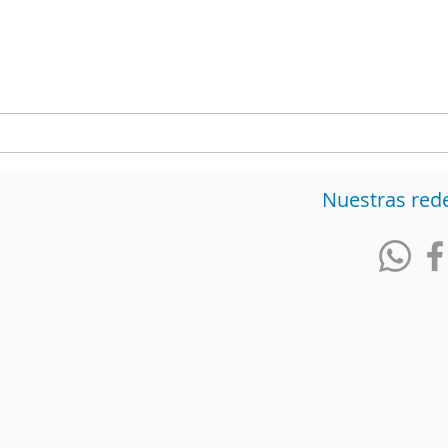
Comunicado a la Opinión
Admi
Pública El Centro
Fer
Nacional de Consultoría
estr
se pronuncia sobre
que 
información que circula
ped
en redes relacionada con
Nuestras red
una supuesta encuesta
en Cartagena