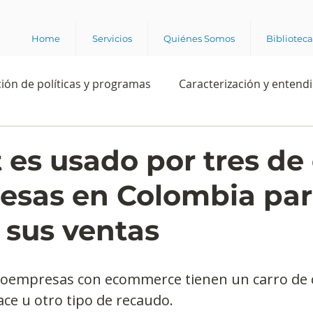
Home
Servicios
Quiénes Somos
Bibliotec
ión de políticas y programas
Caracterización y entend
estión institucional
Ciencia
Apropiación digital
t es usado por tres de
esas en Colombia pa
Rating
Política
Intención de voto
Consultas 
 sus ventas
ente laboral
Experiencia del cliente
Experiencia de
croempresas con ecommerce tienen un carro de
ce u otro tipo de recaudo.
e los grupos de interés
Marca y posicionamiento