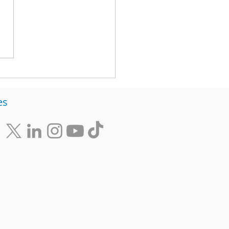
nistración de Carlos
nando Galán lanza
ategia de educación
integra tecnología,
agogía y datos
es