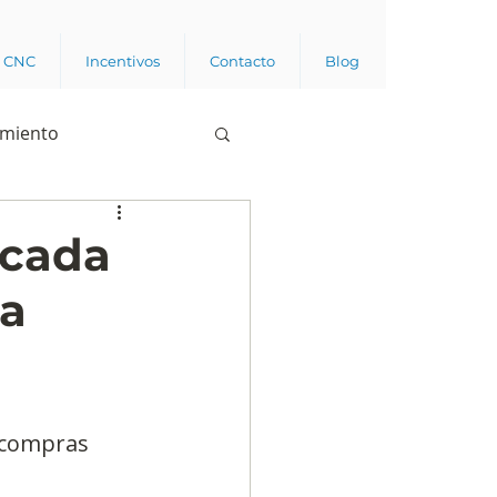
a CNC
Incentivos
Contacto
Blog
imiento
Business analytics
 cada
ra
de opinión pública
l trabajador
 compras 