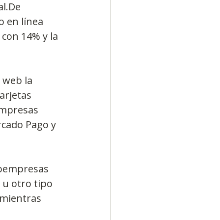
l.De 
 en línea 
 con 14% y la 
 web la 
arjetas 
empresas 
rcado Pago y 
roempresas 
u otro tipo 
 mientras 