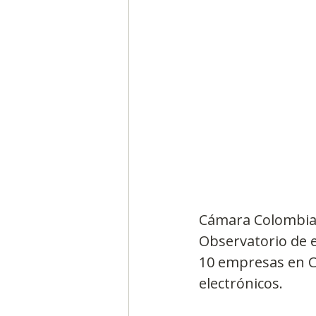
Segmentación, hábitos y usos
Negocios
Consumo de m
Generadores de ideas
Ca
Cámara Colombian
Observatorio de e
10 empresas en C
electrónicos.