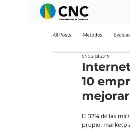
All Posts
Metodos
Evaluac
CNC
2 jul 2019
Observatorios sociales
G
Interne
10 empr
Predicciones y tendencias
mejorar
Marketing
Cultura y ambi
El 32% de las mi
propio, marketpla
Ecommerce
Reputación d