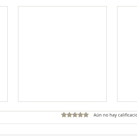
Obtuvo 0 de 5 estrellas.
Aún no hay calificaci