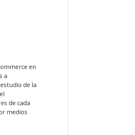
Diversidad
ecommerce en 
s a 
estudio de la 
el 
es de cada 
or medios 