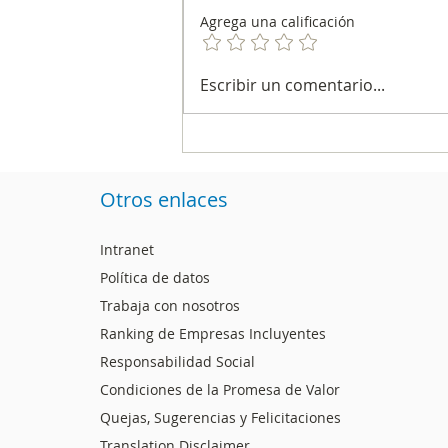
Agrega una calificación
Barrancabermeja fue
Escribir un comentario...
epicentro de encuentro
nacional para discutir el
futuro de la educación
Otros enlaces
Intranet
Política de datos
Trabaja con nosotros
Ranking de Empresas Incluyentes
Responsabilidad Social
Condiciones de la Promesa de Valor
Quejas, Sugerencias y Felicitaciones
Translation Disclaimer